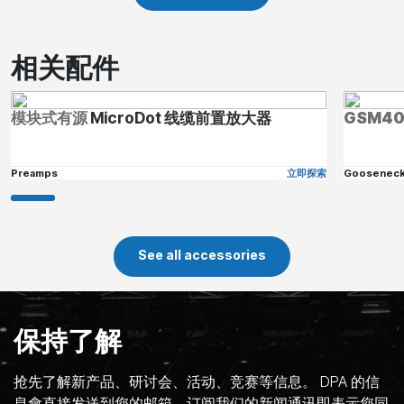
相关配件
模块式有源
MicroDot 线缆前置放大器
GSM4
Preamps
立即探索
Goosenec
See all accessories
保持了解
抢先了解新产品、研讨会、活动、竞赛等信息。 DPA 的信
息會直接发送到您的邮箱。订阅我们的新闻通讯即表示您同