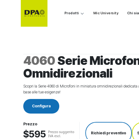
Prodotti
Mic University
Chi s
4060
Serie Microfo
Omnidirezionali
Scopri la Serie 4060 di Microfoni in miniatura omnidirezionali dedicata
base alle tue esigenze!
Configura
Prezzo
$595
Prezzo suggerito
Richiedi preventivo
S
IVA escl.