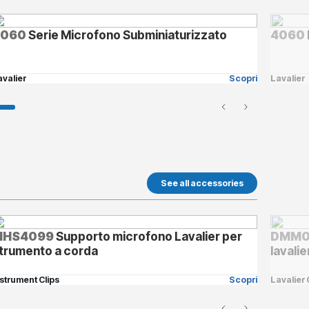
6060
Serie Microfono Subminiaturizzato
4060
avalier
Scopri
Lavalier
See all accessories
MHS4099
Supporto microfono Lavalier per
DMM0
trumento a corda
lavalie
nstrument Clips
Scopri
Lavalier