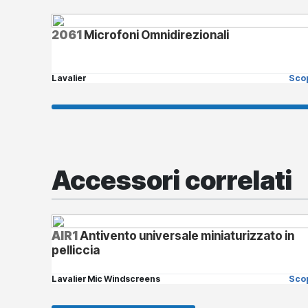
2061
Microfoni Omnidirezionali
Lavalier
Scop
Accessori correlati
AIR1
Antivento universale miniaturizzato in
pelliccia
Lavalier Mic Windscreens
Scop