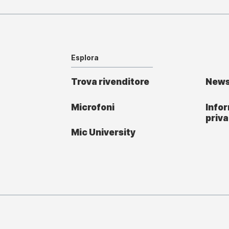
Esplora
Trova rivenditore
New
Microfoni
Infor
priv
Mic University