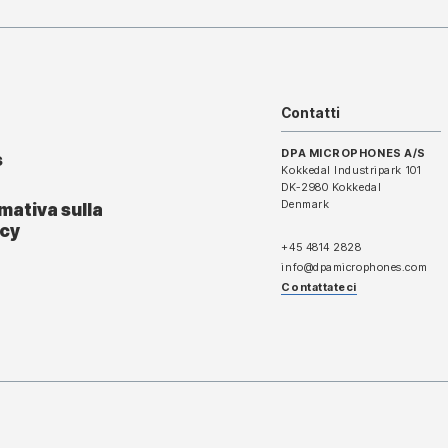
Contatti
DPA MICROPHONES A/S
s
Kokkedal Industripark 101
DK-2980 Kokkedal
Denmark
mativa sulla
acy
+45 4814 2828
info@dpamicrophones.com
Contattateci