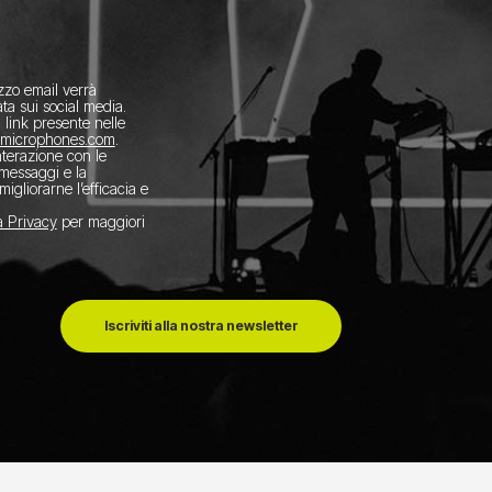
izzo email verrà
ta sui social media.
l link presente nelle
amicrophones.com
.
interazione con le
 messaggi e la
migliorarne l’efficacia e
a Privacy
per maggiori
Iscriviti alla nostra newsletter