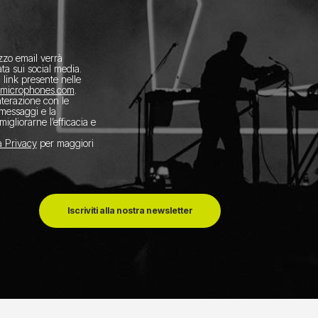
izzo email verrà
ta sui social media.
l link presente nelle
amicrophones.com
.
interazione con le
 messaggi e la
migliorarne l’efficacia e
a Privacy
per maggiori
Iscriviti alla nostra newsletter