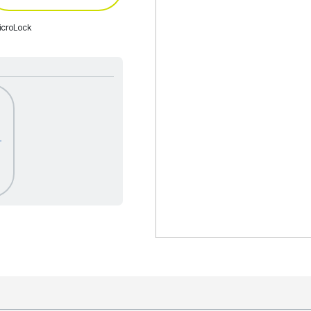
icroLock