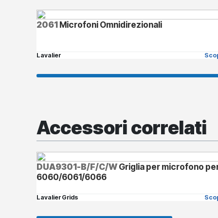
2061
Microfoni Omnidirezionali
Lavalier
Scop
Accessori correlati
DUA9301-B/F/C/W
Griglia per microfono pe
6060/6061/6066
Lavalier Grids
Scop