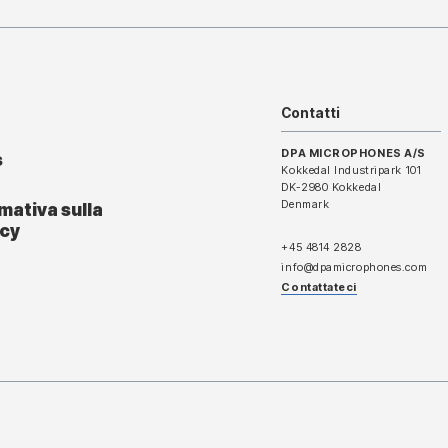
Contatti
DPA MICROPHONES A/S
s
Kokkedal Industripark 101
DK-2980 Kokkedal
Denmark
mativa sulla
acy
+45 4814 2828
info@dpamicrophones.com
Contattateci