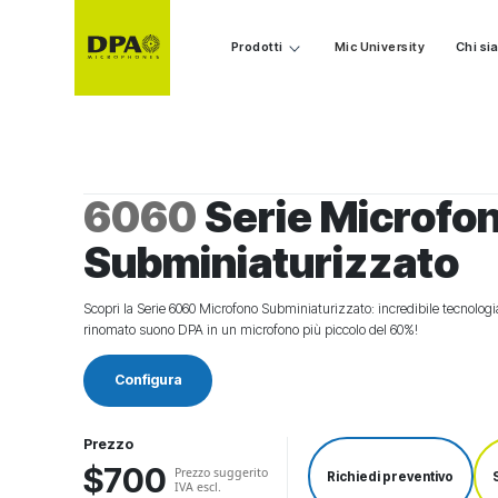
Prodotti
Mic University
Chi s
6060
Serie Microfo
Subminiaturizzato
Scopri la Serie 6060 Microfono Subminiaturizzato: incredibile tecnol
rinomato suono DPA in un microfono più piccolo del 60%!
Configura
Prezzo
$700
Prezzo suggerito
Richiedi preventivo
IVA escl.