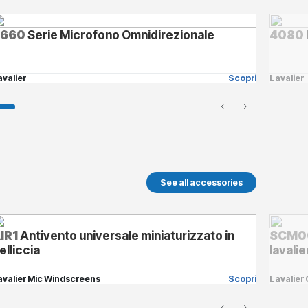
4660
Serie Microfono Omnidirezionale
4080
avalier
Scopri
Lavalier
See all accessories
IR1
Antivento universale miniaturizzato in
SCM0
elliccia
lavali
avalier Mic Windscreens
Scopri
Lavalier 