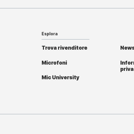
Esplora
Trova rivenditore
New
Microfoni
Infor
priv
Mic University