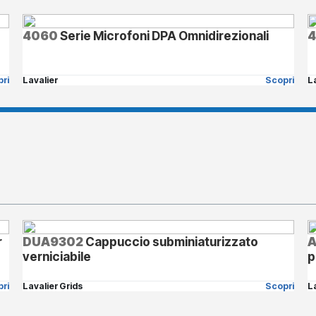
4060
Serie Microfoni DPA Omnidirezionali
ri
Lavalier
Scopri
L
r
DUA9302
Cappuccio subminiaturizzato
A
verniciabile
p
ri
Lavalier Grids
Scopri
L