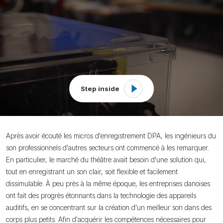
Step inside
Après avoir écouté les micros d'enregistrement DPA, les ingénieurs du
son professionnels d'autres secteurs ont commencé à les remarquer.
En particulier, le marché du théâtre avait besoin d'une solution qui,
tout en enregistrant un son clair, soit flexible et facilement
dissimulable. À peu près à la même époque, les entreprises danoises
ont fait des progrès étonnants dans la technologie des appareils
auditifs, en se concentrant sur la création d'un meilleur son dans des
corps plus petits. Afin d'acquérir les compétences nécessaires pour