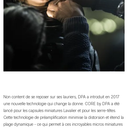
Non content de se reposer sur ses lauriers, DPA a introduit en 2017
une nouvelle technologie qui change la donne. CORE by DPA a été
lancé pour les capsules miniatures Lavalier et pour les serre-têtes.
Cette technologie de préamplification minimise la distorsion et étend la
plage dynamique - ce qui permet à ces incroyables micros miniatures