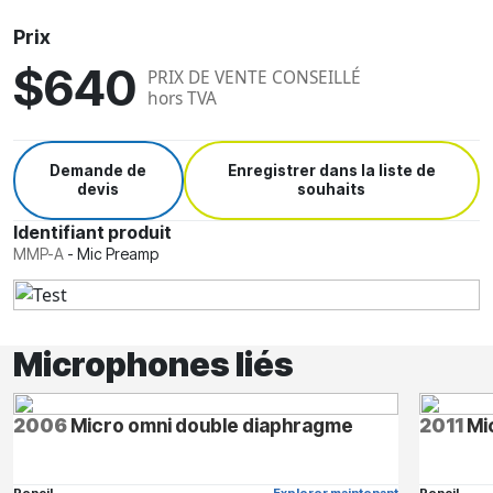
Prix
$640
PRIX DE VENTE CONSEILLÉ
hors TVA
Demande de
Enregistrer dans la liste de
devis
souhaits
Identifiant produit
MMP-A
-
Mic Preamp
Microphones liés
2006
Micro omni double diaphragme
2011
Mi
Pencil
Explorer maintenant
Pencil