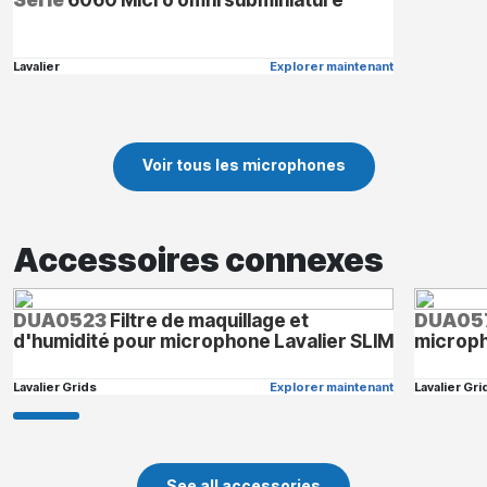
Lavalier
Explorer maintenant
Voir tous les microphones
Accessoires connexes
DUA0523
Filtre de maquillage et
DUA05
d'humidité pour microphone Lavalier SLIM
microph
Lavalier Grids
Explorer maintenant
Lavalier Gri
See all accessories