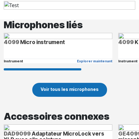
Microphones liés
4099
Micro instrument
4099
K
Instrument
Explorer maintenant
Instrument
Voir tous les microphones
Accessoires connexes
DAD9099
Adaptateur MicroLock vers
GE409