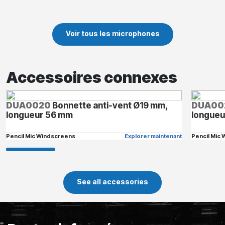
Voir tous les microphones
Accessoires connexes
DUA0020
Bonnette anti-vent Ø19 mm,
DUA00
longueur 56 mm
longueu
Pencil Mic Windscreens
Explorer maintenant
Pencil Mic
See all accessories