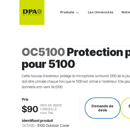
Produits
Les Universites
Notr
OC5100
Protection p
pour 5100
Cette housse d'extérieur protège le microphone surround 5100 de la pluie
doit être utilisée chaque fois que le 5100 est utilisé à l'extérieur. Elle pe
bonnette anti-vent WJ5100.
Prix
PRIX DE VENTE
$90
Demande de
CONSEILLÉ
devis
hors TVA
Identifiant produit
OC5100
-
5100 Outdoor Cover