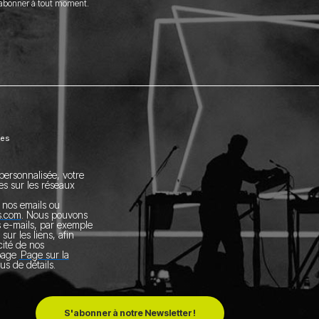
sabonner à tout moment.
ées
personnalisée, votre
es sur les réseaux
nos emails ou
s.com
.
Nous pouvons
s e-mails, par exemple
 sur les liens, afin
acité de nos
 page
Page sur la
us de détails.
S'abonner à notre Newsletter !