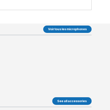
Voir tous les microphones
See all accessories