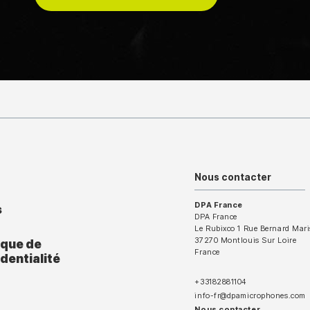
Nous contacter
DPA France
s
DPA France
Le Rubixco 1 Rue Bernard Mari
37270 Montlouis Sur Loire
ique de
France
dentialité
+33182881104
info-fr@dpamicrophones.com
Nous contacter