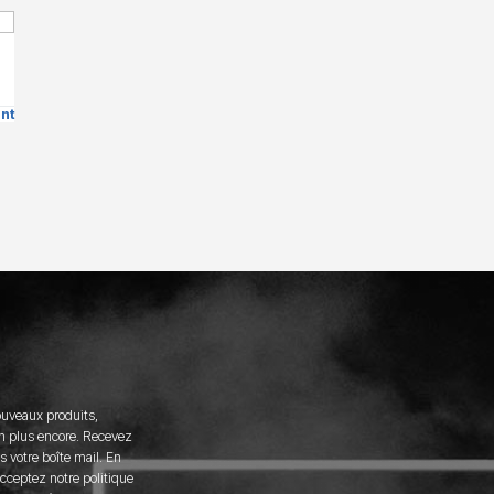
nt
ouveaux produits,
n plus encore. Recevez
 votre boîte mail. En
acceptez notre politique