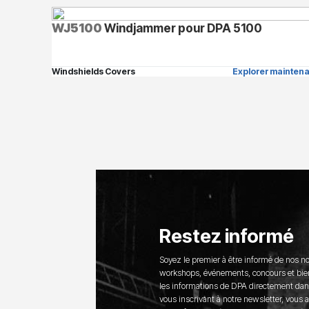
WJ5100
Windjammer pour DPA 5100
Windshields Covers
Explorer maintena
Restez informé
Soyez le premier à être informé de nos n
workshops, événements, concours et bie
les informations de DPA directement dans
vous inscrivant à notre newsletter, vous 