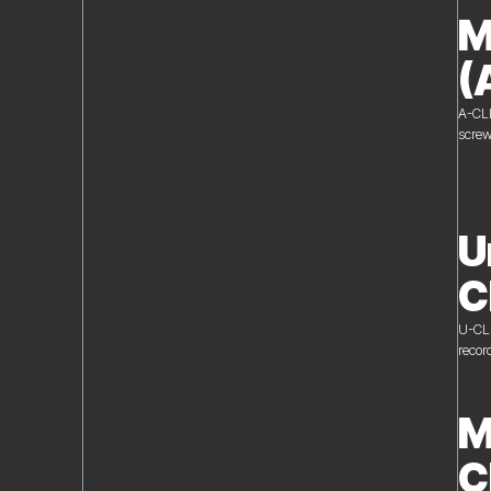
M
(
A-CLI
screw
U
C
U-CLI
record
M
C