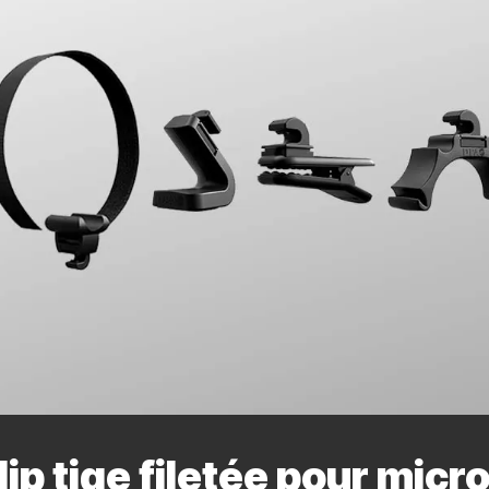
lip tige filetée pour mic