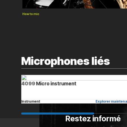
How to mic
Microphones liés
4099
Micro instrument
Instrument
Explorer maintena
Restez informé