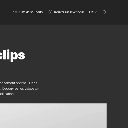
FR
Liste de souhaits
Trouver un revendeur
clips
itionnement optimal. Dans
. Découvrez les vidéos ci-
tilisation.