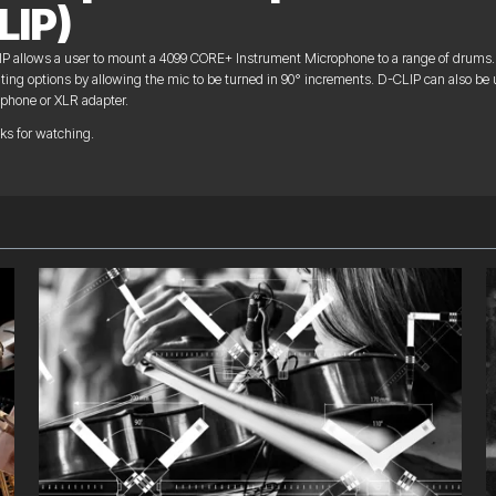
LIP)
P allows a user to mount a 4099 CORE+ Instrument Microphone to a range of drums. 
ing options by allowing the mic to be turned in 90° increments. D-CLIP can also b
phone or XLR adapter.
s for watching.