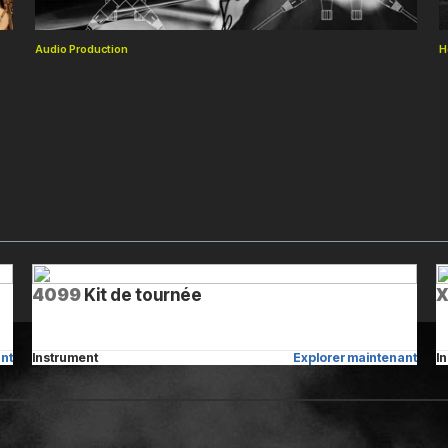
Audio Production
H
4099
Kit de tournée
X
nt
Instrument
Explorer maintenant
I