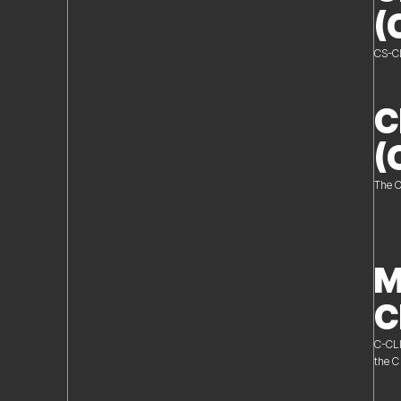
(
CS-CL
C
(
The C
M
C
C-CLI
the C