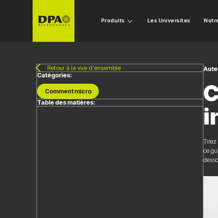
Produits
Les Universites
Notr
Retour à la vue d'ensemble
Aute
Catégories:
C
Comment micro
Table des matières:
i
Tirez
ce gu
dessou