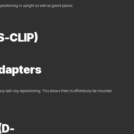
ositioning in upright as well as grand pianos.
S-CLIP)
adapters
 belt-clip repositioning. This allows them to effortlessly be mounted
(D-