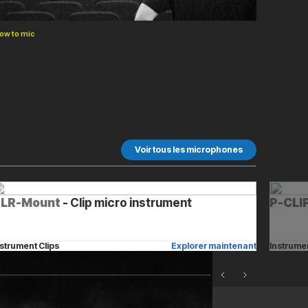
ow to mic
Voir tous les microphones
LR-Mount
- Clip micro instrument
P-CLI
nstrument Clips
Explorer maintenant
Instrumen