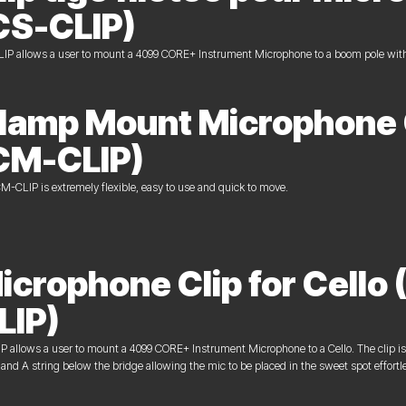
CS-CLIP)
IP allows a user to mount a 4099 CORE+ Instrument Microphone to a boom pole with a
lamp Mount Microphone 
CM-CLIP)
M-CLIP is extremely flexible, easy to use and quick to move.
icrophone Clip for Cello 
LIP)
P allows a user to mount a 4099 CORE+ Instrument Microphone to a Cello. The clip i
 and A string below the bridge allowing the mic to be placed in the sweet spot effortle