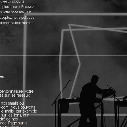
ouveaux produits,
n plus encore. Recevez
 votre boîte mail. En
acceptez notre politique
sabonner à tout moment.
ées
personnalisée, votre
es sur les réseaux
nos emails ou
s.com
.
Nous pouvons
s e-mails, par exemple
 sur les liens, afin
acité de nos
 page
Page sur la
us de détails.