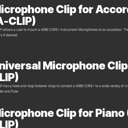
icrophone Clip for Accor
A-CLIP)
P allows a user to mount a 4099 CORE+ Instrument Microphones to an accordion. The
s if desired.
niversal Microphone Clip
LIP)
P has a hook-and-loop fastener strap to connect a 4099 CORE+ to a wide variety of ins
er and flute.
icrophone Clip for Piano 
LIP)