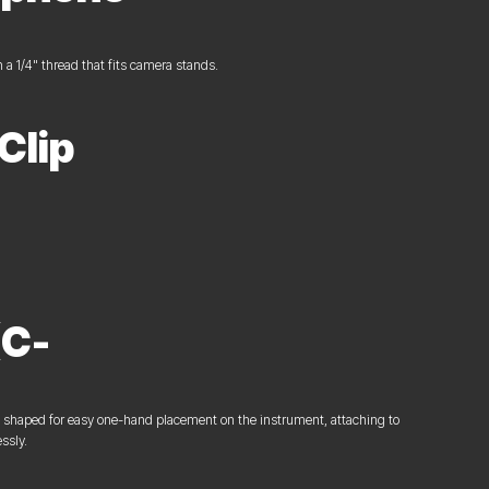
 1/4" thread that fits camera stands.
Clip
(C-
s shaped for easy one-hand placement on the instrument, attaching to
ssly.