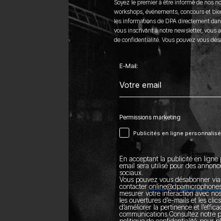
Soyez le premier à être informé de nos n
workshops, événements, concours et bie
les informations de DPA directement dans
vous inscrivant à notre newsletter, vous 
de confidentialité. Vous pouvez vous dé
E-Mail:
Permissions marketing
Publicités en ligne personnalis
En acceptant la publicité en ligne 
email sera utilisé pour des annonc
sociaux.
Vous pouvez vous désabonner via 
contacter
online@dpamicrophone
mesurer votre interaction avec no
les ouvertures d’e-mails et les clics
d’améliorer la pertinence et l’effic
communications.
Consultez notre
politique de confidentialité
pour pl