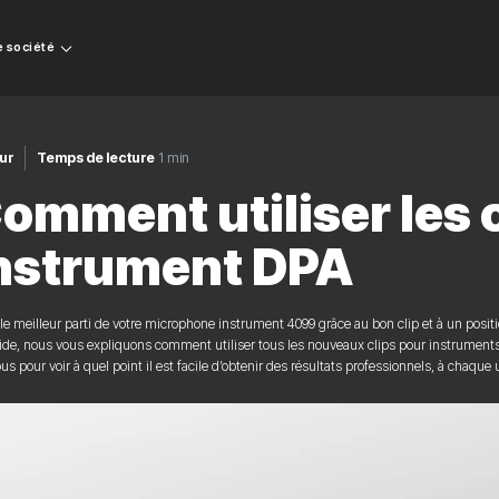
e société
ur
Temps de lecture
1 min
omment utiliser les 
nstrument DPA
 le meilleur parti de votre microphone instrument 4099 grâce au bon clip et à un pos
ide, nous vous expliquons comment utiliser tous les nouveaux clips pour instruments
s pour voir à quel point il est facile d’obtenir des résultats professionnels, à chaque u