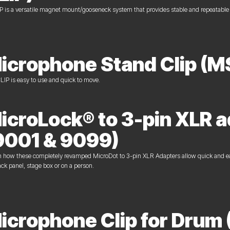
P is a versatile magnet mount/gooseneck system that provides stable and repeatable p
icrophone Stand Clip (M
IP is easy to use and quick to move.
icroLock® to 3-pin XLR 
9001 & 9099)
 how these completely revamped MicroDot to 3-pin XLR Adapters allow quick and easy
rack panel, stage box or on a person.
icrophone Clip for Drum 