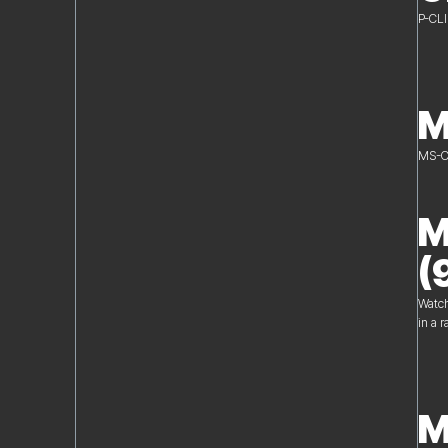
P-CLI
M
MS-CL
M
(
Watch
in a 
M