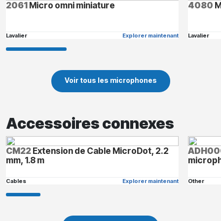
2061
Micro omni miniature
4080
M
Lavalier
Explorer maintenant
Lavalier
Voir tous les microphones
Accessoires connexes
CM22
Extension de Cable MicroDot, 2.2
ADH00
mm, 1.8 m
microp
Cables
Explorer maintenant
Other