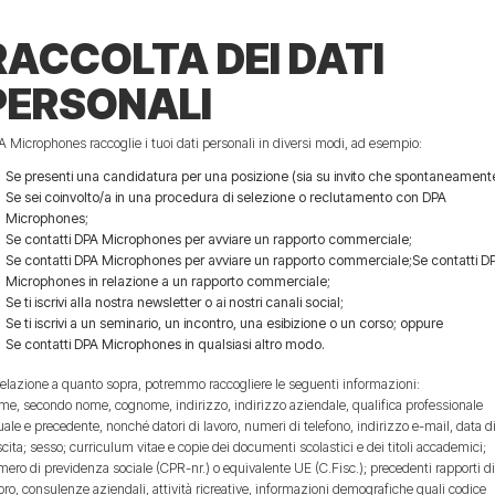
RACCOLTA DEI DATI
PERSONALI
 Microphones raccoglie i tuoi dati personali in diversi modi, ad esempio:
Se presenti una candidatura per una posizione (sia su invito che spontaneament
Se sei coinvolto/a in una procedura di selezione o reclutamento con DPA
Microphones;
Se contatti DPA Microphones per avviare un rapporto commerciale;
Se contatti DPA Microphones per avviare un rapporto commerciale;Se contatti D
Microphones in relazione a un rapporto commerciale;
Se ti iscrivi alla nostra newsletter o ai nostri canali social;
Se ti iscrivi a un seminario, un incontro, una esibizione o un corso; oppure
Se contatti DPA Microphones in qualsiasi altro modo.
relazione a quanto sopra, potremmo raccogliere le seguenti informazioni:
e, secondo nome, cognome, indirizzo, indirizzo aziendale, qualifica professionale
uale e precedente, nonché datori di lavoro, numeri di telefono, indirizzo e-mail, data d
cita; sesso; curriculum vitae e copie dei documenti scolastici e dei titoli accademici;
ero di previdenza sociale (CPR-nr.) o equivalente UE (C.Fisc.); precedenti rapporti d
oro, consulenze aziendali, attività ricreative, informazioni demografiche quali codice