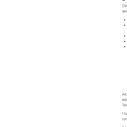
DPA
des
Alc
ela
Tal
I t
con