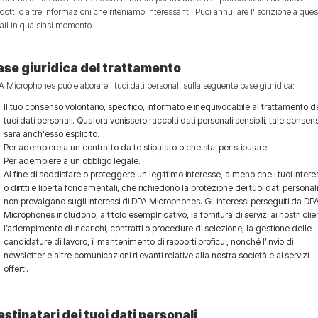
dotti o altre informazioni che riteniamo interessanti. Puoi annullare l'iscrizione a que
il in qualsiasi momento.
ase giuridica del trattamento
 Microphones può elaborare i tuoi dati personali sulla seguente base giuridica:
Il tuo consenso volontario, specifico, informato e inequivocabile al trattamento d
tuoi dati personali. Qualora venissero raccolti dati personali sensibili, tale consen
sarà anch'esso esplicito.
Per adempiere a un contratto da te stipulato o che stai per stipulare.
Per adempiere a un obbligo legale.
Al fine di soddisfare o proteggere un legittimo interesse, a meno che i tuoi intere
o diritti e libertà fondamentali, che richiedono la protezione dei tuoi dati personali
non prevalgano sugli interessi di DPA Microphones. Gli interessi perseguiti da DP
Microphones includono, a titolo esemplificativo, la fornitura di servizi ai nostri clien
l’adempimento di incarichi, contratti o procedure di selezione, la gestione delle
candidature di lavoro, il mantenimento di rapporti proficui, nonché l’invio di
newsletter e altre comunicazioni rilevanti relative alla nostra società e ai servizi
offerti.
estinatari dei tuoi dati personali