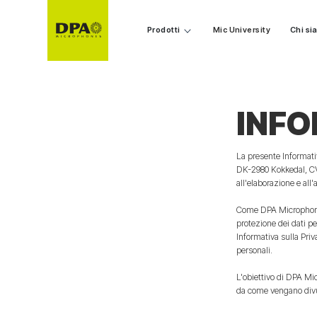
Prodotti
Mic University
Chi s
INFO
La presente Informati
DK-2980 Kokkedal, CVR 
all'elaborazione e all
Come DPA Microphones 
protezione dei dati pe
Informativa sulla Pri
personali.
L'obiettivo di DPA Mi
da come vengano divul