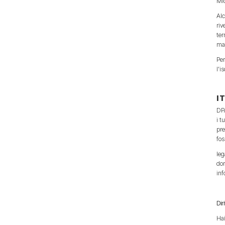
Mic
Alc
riv
ter
mat
Per
l'i
I 
DPA
i t
pre
fos
leg
dom
inf
Dir
Hai