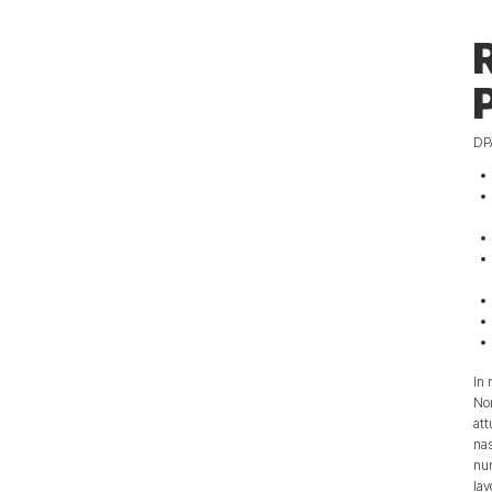
DPA
In 
Nom
att
nas
num
lav