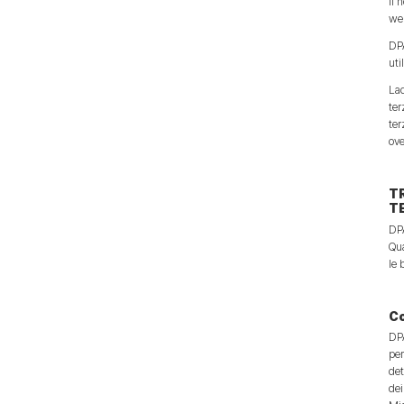
Il 
web
DPA
uti
Lad
ter
ter
ove
T
TE
DPA
Qua
le 
Co
DPA
per
det
dei