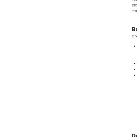
pro
ema
B
DPA
D