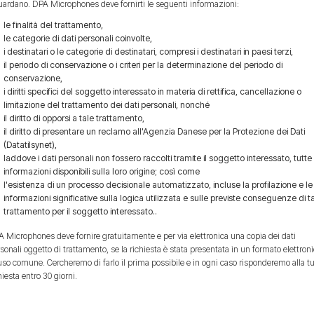
uardano. DPA Microphones deve fornirti le seguenti informazioni:
le finalità del trattamento,
le categorie di dati personali coinvolte,
i destinatari o le categorie di destinatari, compresi i destinatari in paesi terzi,
il periodo di conservazione o i criteri per la determinazione del periodo di
conservazione,
i diritti specifici del soggetto interessato in materia di rettifica, cancellazione o
limitazione del trattamento dei dati personali, nonché
il diritto di opporsi a tale trattamento,
il diritto di presentare un reclamo all'Agenzia Danese per la Protezione dei Dati
(Datatilsynet),
laddove i dati personali non fossero raccolti tramite il soggetto interessato, tutte 
informazioni disponibili sulla loro origine; così come
l'esistenza di un processo decisionale automatizzato, incluse la profilazione e le
informazioni significative sulla logica utilizzata e sulle previste conseguenze di t
trattamento per il soggetto interessato..
 Microphones deve fornire gratuitamente e per via elettronica una copia dei dati
sonali oggetto di trattamento, se la richiesta è stata presentata in un formato elettron
uso comune. Cercheremo di farlo il prima possibile e in ogni caso risponderemo alla t
hiesta entro 30 giorni.