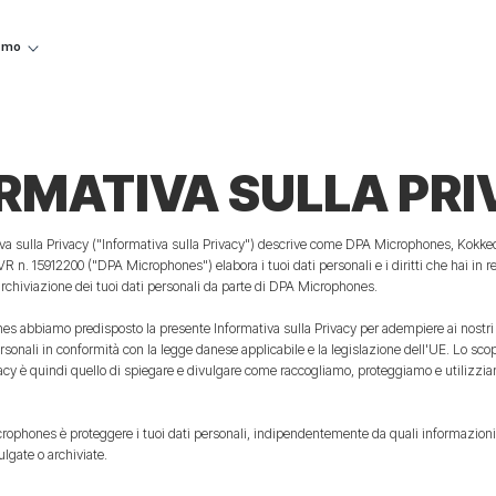
iamo
RMATIVA SULLA PR
va sulla Privacy ("Informativa sulla Privacy") descrive come DPA Microphones, Kokkeda
n. 15912200 ("DPA Microphones") elabora i tuoi dati personali e i diritti che hai in rel
'archiviazione dei tuoi dati personali da parte di DPA Microphones.
abbiamo predisposto la presente Informativa sulla Privacy per adempiere ai nostri ob
rsonali in conformità con la legge danese applicabile e la legislazione dell'UE. Lo sco
vacy è quindi quello di spiegare e divulgare come raccogliamo, proteggiamo e utilizziam
crophones è proteggere i tuoi dati personali, indipendentemente da quali informazion
gate o archiviate.