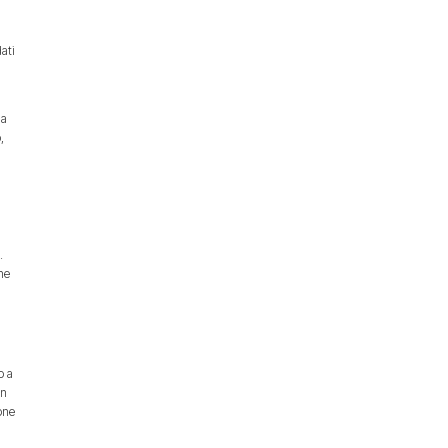
ati
 a
,
.
che
o a
in
one