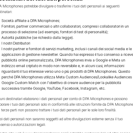
 Microphones potrebbe divulgare o trasferire i tuoi dati personali ai seguenti
tinatari:
Società affiliate a DPA Microphones;
Fornitori, partner commerciali o altri collaboratori, compresi i collaboratori in un
processo di selezione (ad esempio, fornitori di test di personalità);
Autorità pubbliche (se richiesto dalla legge).
I nostri Distributori
I nostri partner e fornitori di servizi marketing, inclusi i canali dei social media e le
applicazioni di gestione newsletter. Quando hai espresso il tuo consenso a ricev
pubblicità online personalizzata, DPA Microphones invia a Google e Meta un
indirizzo email criptato in modo non reversibile e, in alcuni casi, informazioni
riguardanti il tuo interesse verso uno o più prodotti di DPA Microphones. Questo
perché DPA Microphones utilizza Meta Custom Audiences/Lookalike Audiences
Google Custom Match con l'obiettivo di creare audience per la pubblicità
successiva tramite Google, YouTube, Facebook, Instagram, etc.
uni destinatari elaborano i dati personali per conto di DPA Microphones e possono
borare i tuoi dati personali solo in conformità alle istruzioni fornite da DPA Microphon
i terze parti non possono trattare i tuoi dati personali per le sole loro finalità.
uoi dati personali non saranno soggetti ad altre divulgazioni esterne senza il tuo
senso o autorizzazioni legali.