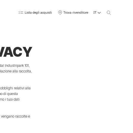
IT
Lista degli acquisti
Trova rivenditore
IVACY
l Industripark 101,
azione alla raccolta,
blighi relativi alla
po di questa
o i tuoi dati
i vengano raccolte e