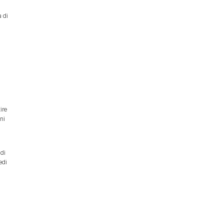
a di
ire
eni
 di
edi