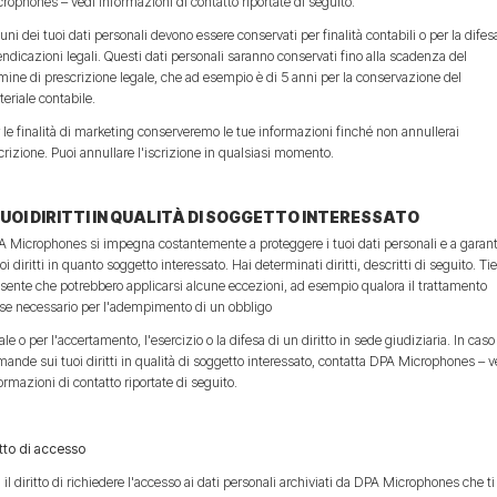
rophones – vedi informazioni di contatto riportate di seguito.
uni dei tuoi dati personali devono essere conservati per finalità contabili o per la difes
endicazioni legali. Questi dati personali saranno conservati fino alla scadenza del
mine di prescrizione legale, che ad esempio è di 5 anni per la conservazione del
eriale contabile.
 le finalità di marketing conserveremo le tue informazioni finché non annullerai
scrizione. Puoi annullare l'iscrizione in qualsiasi momento.
TUOI DIRITTI IN QUALITÀ DI SOGGETTO INTERESSATO
 Microphones si impegna costantemente a proteggere i tuoi dati personali e a garant
uoi diritti in quanto soggetto interessato. Hai determinati diritti, descritti di seguito. Ti
sente che potrebbero applicarsi alcune eccezioni, ad esempio qualora il trattamento
se necessario per l'adempimento di un obbligo
ale o per l'accertamento, l'esercizio o la difesa di un diritto in sede giudiziaria. In caso
ande sui tuoi diritti in qualità di soggetto interessato, contatta DPA Microphones – v
ormazioni di contatto riportate di seguito.
itto di accesso
 il diritto di richiedere l'accesso ai dati personali archiviati da DPA Microphones che ti