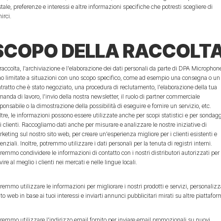
tale, preferenze e interessi e altre informazioni specifiche che potresti scegliere di
nirci.
SCOPO DELLA RACCOLT
raccolta, l'archiviazione e l'elaborazione dei dati personali da parte di DPA Microphon
o limitate a situazioni con uno scopo specifico, come ad esempio una consegna o un
tratto che è stato negoziato, una procedura di reclutamento, l'elaborazione della tua
anda di lavoro, l'invio della nostra newsletter, il ruolo di partner commerciale
ponsabile o la dimostrazione della possibilità di eseguire e fornire un servizio, etc.
ltre, le informazioni possono essere utilizzate anche per scopi statistici e per sondag
 i clienti. Raccogliamo dati anche per misurare e analizzare le nostre iniziative di
keting sul nostro sito web, per creare un'esperienza migliore per i clienti esistenti e
enziali. Inoltre, potremmo utilizzare i dati personali per la tenuta di registri interni.
remmo condividere le informazioni di contatto con i nostri distributori autorizzati per
vire al meglio i clienti nei mercati e nelle lingue locali.
remmo utilizzare le informazioni per migliorare i nostri prodotti e servizi, personaliz
sito web in base ai tuoi interessi e inviarti annunci pubblicitari mirati su altre piattafor
remmo utilizzare l'indirizzo email fornito per inviare email promozionali su nuovi