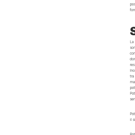
pos
for
La 
son
con
dom
res
Ino
tra
mar
pot
Pot
ser
Pot
il 
Pot