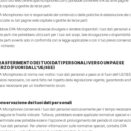
nostro sito web (www.dpamicrophones.com) potrebbe contenere link ad altre pagine
 ospitate o gestite da terze parti.
 Microphones non è responsabile del contenuto o delle pratiche di elaborazione dei d
lizzate su tali pagine web ospitate o gestite da terze parti.
dove DPA Microphones dovesse divulgare o rendere disponibili i tuoi dati personali a
ze parti che potrebbero utilizzarli per i tuoi soli scopi, tale divulgazione o disponibilità
ze parti avverrà solo in conformità con la legge applicabile o con il tuo previo consenso
 richiesto.
RASFERIMENTO DEI TUOI DATI PERSONALI VERSO UN PAESE
RZO (FUORI DALL'UE/SEE)
 Microphones di norma non inoltra i tuoi dati personali a paesi al di fuori dell'UE/SEE
lora necessario, ciò verrà fatto nel rispetto della legislazione vigente, garantendo an
basi necessarie per un trasferimento sicuro.
nservazione dei tuoi dati personali
 Microphones conserverà i tuoi dati personali esclusivamente per il tempo necessari
seguire le finalità indicate. Tuttavia, potrebbero essere applicate normative speciali e 
erminate aree potrebbe esservi l'opzione di prolungamento del periodo di conservazi
 tuoi dati personali. Per ulteriori informazioni sulle normative speciali, contatta DPA