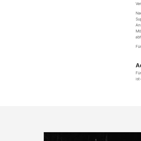
Ve
Nac
Su
An
Mög
abh
Für
A
Für
ist