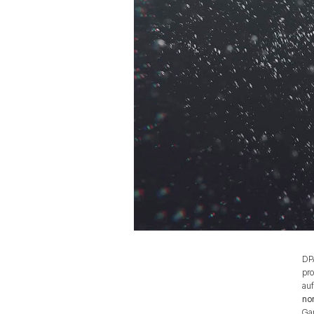
DPA
pro
auf
no
Ga