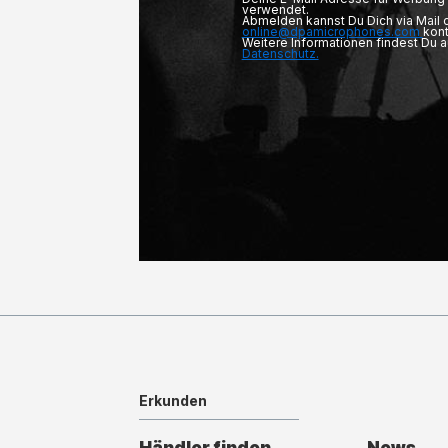
verwendet.
Abmelden kannst Du Dich via Mail
online@dpamicrophones.com
kont
Weitere Informationen findest Du 
Datenschutz.
Erkunden
Händler finden
News