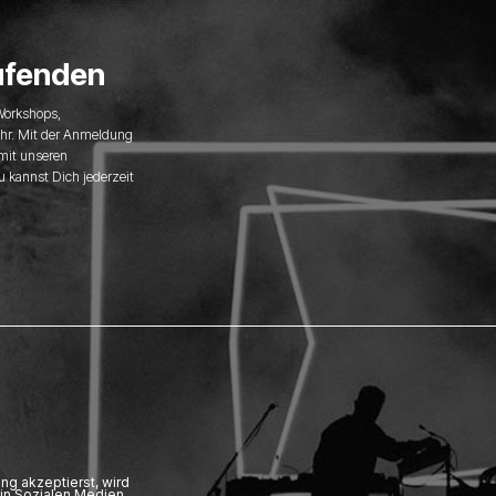
ufenden
 Workshops,
hr. Mit der Anmeldung
 mit unseren
u kannst Dich jederzeit
ng akzeptierst, wird
in Sozialen Medien