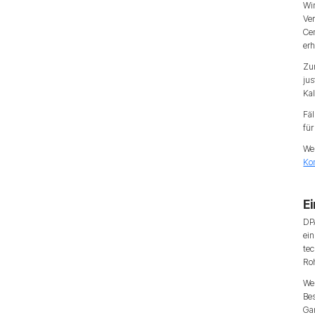
Wir
Ver
Cen
er
Zu
jus
Kal
Fäl
für
We
Ko
E
DP
ei
tec
Roh
Wen
Be
Ga