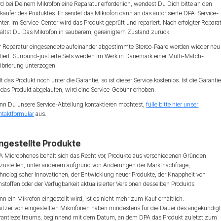
d bei Deinem Mikrofon eine Reparatur erforderlich, wendest Du Dich bitte an den
käufer des Produktes. Er sendet das Mikrofon dann an das autorisierte DPA-Service-
ter. Im Service-Center wird das Produkt geprüft und repariert. Nach erfolgter Repara
hältst Du Das Mikrofon in sauberem, gereinigtem Zustand zurück.
r Reparatur eingesendete aufeinander abgestimmte Stereo-Paare werden wieder neu
tiert. Surround-justierte Sets werden im Werk in Dänemark einer Multi-Match-
ibrierung unterzogen.
lt das Produkt noch unter die Garantie, so ist dieser Service kostenlos. Ist die Garanti
 das Produkt abgelaufen, wird eine Service-Gebühr erhoben.
nn Du unsere Service-Abteilung kontaktieren möchtest,
fülle bitte hier unser
ntaktformular
aus.
ingestellte Produkte
A Microphones behält sich das Recht vor, Produkte aus verschiedenen Gründen
nzustellen, unter anderem aufgrund von Änderungen der Marktnachfrage,
hnologischer Innovationen, der Entwicklung neuer Produkte, der Knappheit von
stoffen oder der Verfügbarkeit aktualisierter Versionen desselben Produkts.
n ein Mikrofon eingestellt wird, ist es nicht mehr zum Kauf erhältlich.
sitzer von eingestellten Mikrofonen haben mindestens für die Dauer des angekündig
rantiezeitraums, beginnend mit dem Datum, an dem DPA das Produkt zuletzt zum