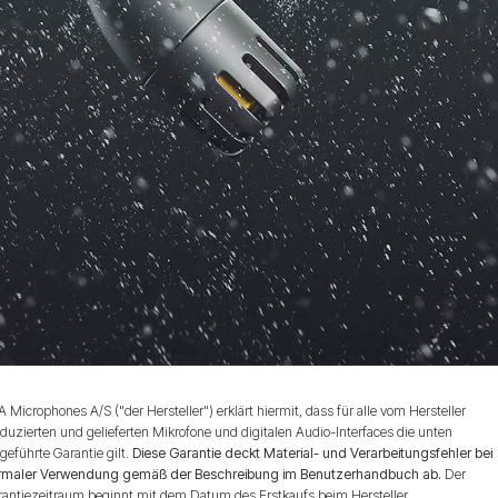
 Microphones A/S ("der Hersteller") erklärt hiermit, dass für alle vom Hersteller
duzierten und gelieferten Mikrofone und digitalen Audio-Interfaces die unten
geführte Garantie gilt.
Diese Garantie deckt Material- und Verarbeitungsfehler bei
rmaler Verwendung gemäß der Beschreibung im Benutzerhandbuch ab.
Der
rantiezeitraum beginnt mit dem Datum des Erstkaufs beim Hersteller.