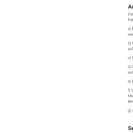
A
Di
Fo
a)
ode
b)
auf
c)
d) 
auß
e) 
f)
Man
Be
g)
S