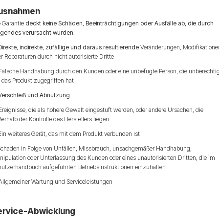
usnahmen
e Garantie
deckt keine Schäden, Beeinträchtigungen oder Ausfälle ab, die durch
lgendes verursacht wurden
:
Direkte, indirekte, zufällige und daraus resultierende
Veränderungen, Modifikatione
r Reparaturen durch nicht autorisierte Dritte
 Falsche Handhabung durch den Kunden oder eine unbefugte Person, die unberechti
 das Produkt zugegriffen hat
Verschleiß und Abnutzung
Ereignisse, die als höhere Gewalt eingestuft werden, oder andere Ursachen, die
erhalb der Kontrolle des Herstellers liegen
Ein weiteres Gerät, das mit dem Produkt verbunden ist
 Schaden in Folge von Unfällen, Missbrauch, unsachgemäßer Handhabung,
ipulation oder Unterlassung des Kunden oder eines unautorisierten Dritten, die im
nutzerhandbuch aufgeführten Betriebsinstruktionen einzuhalten
 Allgemeiner Wartung und Serviceleistungen
ervice-Abwicklung