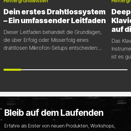
Hintergrundwissen
Hinterg
Dein erstes Drahtlossystem
Deep 
– Ein umfassender Leitfaden
Klav
auf d
Dieser Leitfaden behandelt die Grundlagen,
die über Erfolg oder Misserfolg eines
Das Klavi
drahtlosen Mikrofon-Setups entscheiden:
Instrume
Antennenplatzierung, Sichtverbindung, HF-
ist es g
Signalstärke, Frequenzauswahl und
wissen, 
Batteriemanagement.
Instrume
funktion
einem A
die Du v
Dieser A
Bleib auf dem Laufenden
– und De
Erfahre als Erster von neuen Produkten, Workshops,