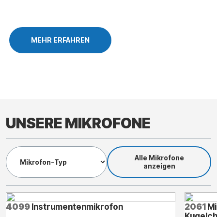
MEHR ERFAHREN
UNSERE MIKROFONE
Alle Mikrofone
anzeigen
4099
Instrumentenmikrofon
2061
Mi
Kugelch