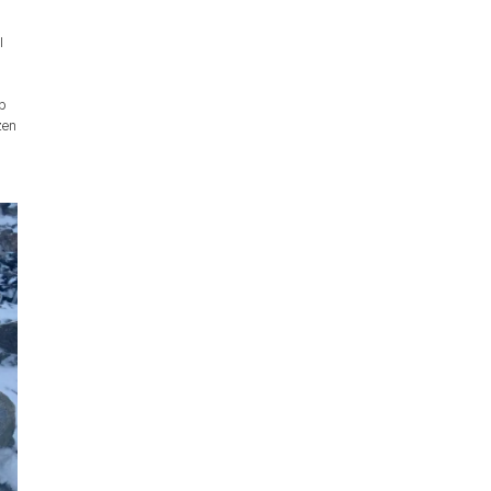
l
s
lb
zen