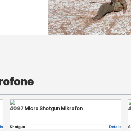
rofone
4097
Micro Shotgun Mikrofon
ls
Shotgun
Details
S