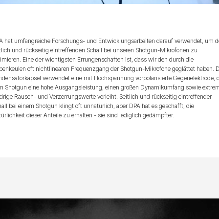
A hat umfangreiche Forschungs- und Entwicklungsarbeiten darauf verwendet, um 
tlich und rückseitig eintreffenden Schall bei unseren Shotgun-Mikrofonen zu
imieren. Eine der wichtigsten Errungenschaften ist, dass wir den durch die
benkeulen oft nichtlinearen Frequenzgang der Shotgun-Mikrofone geglättet haben. 
ndensatorkapsel verwendet eine mit Hochspannung vorpolarisierte Gegenelektrode, 
m Shotgun eine hohe Ausgangsleistung, einen großen Dynamikumfang sowie extre
drige Rausch- und Verzerrungswerte verleiht. Seitlich und rückseitig eintreffender
all bei einem Shotgun klingt oft unnatürlich, aber DPA hat es geschafft, die
ürlichkeit dieser Anteile zu erhalten - sie sind lediglich gedämpfter.