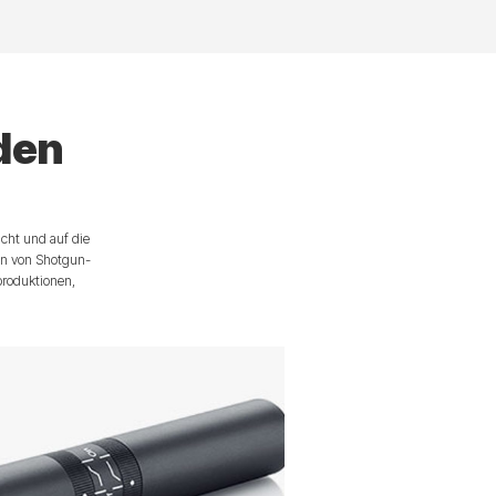
 den
cht und auf die
en von Shotgun-
roduktionen,