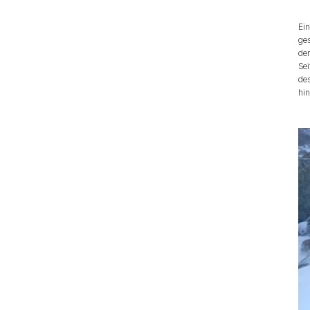
Ein
ges
der
Sei
de
hin