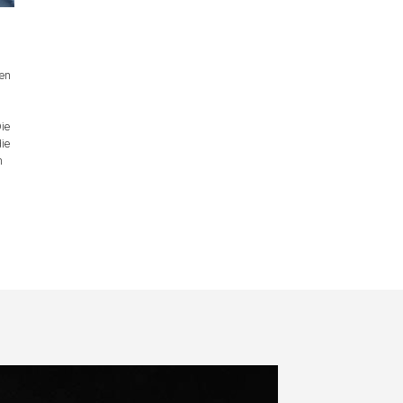
den
Die
die
m