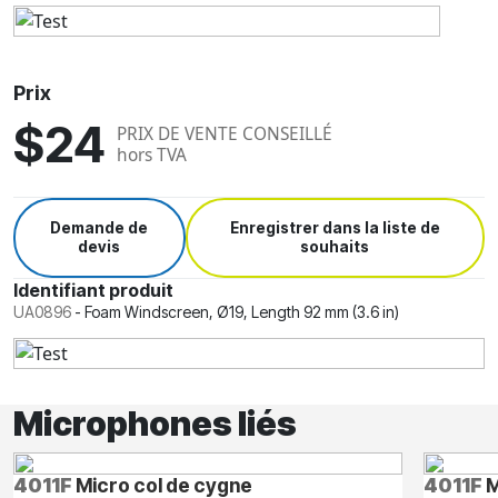
Prix
$24
PRIX DE VENTE CONSEILLÉ
hors TVA
Demande de
Enregistrer dans la liste de
devis
souhaits
Identifiant produit
UA0896
-
Foam Windscreen, Ø19, Length 92 mm (3.6 in)
Microphones liés
4011F
Micro col de cygne
4011F
M