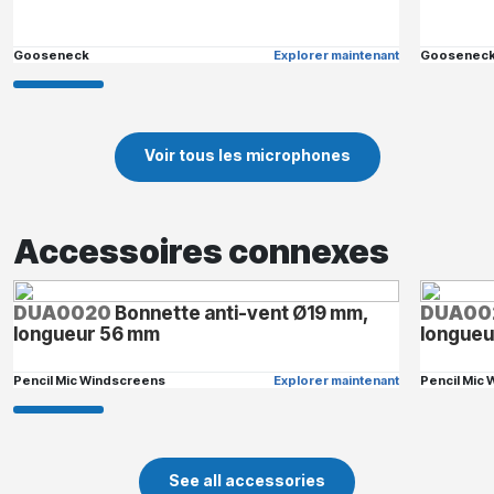
Gooseneck
Explorer maintenant
Goosenec
Voir tous les microphones
Accessoires connexes
DUA0020
Bonnette anti-vent Ø19 mm,
DUA00
longueur 56 mm
longueu
Pencil Mic Windscreens
Explorer maintenant
Pencil Mic
See all accessories