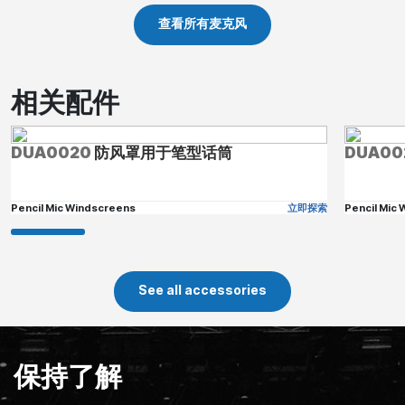
查看所有麦克风
相关配件
DUA0020
防风罩用于笔型话筒
DUA00
Pencil Mic Windscreens
立即探索
Pencil Mic
See all accessories
保持了解