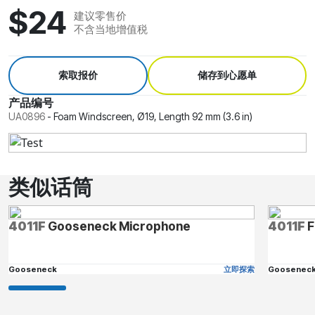
$24
建议零售价
不含当地增值税
索取报价
储存到心愿单
产品编号
UA0896
-
Foam Windscreen, Ø19, Length 92 mm (3.6 in)
类似话筒
4011F
Gooseneck Microphone
4011F
F
Gooseneck
立即探索
Goosenec