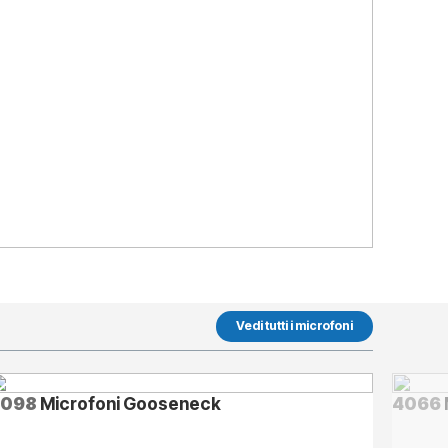
Vedi tutti i microfoni
4098
Microfoni Gooseneck
4066