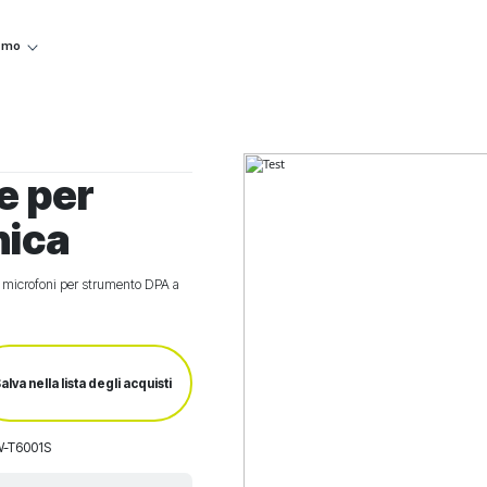
iamo
e per
nica
e microfoni per strumento DPA a
alva nella lista degli acquisti
W-T6001S