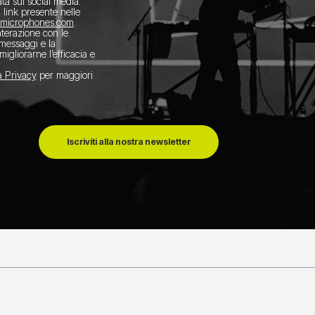
ta sui social media.
l link presente nelle
amicrophones.com
.
interazione con le
 messaggi e la
migliorarne l’efficacia e
a Privacy
per maggiori
Iscriviti alla nostra newsletter