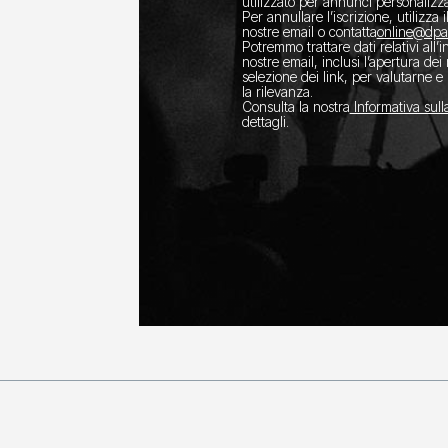
utilizzato per annunci personalizza
Per annullare l’iscrizione, utilizza i
nostre email o contatta
​online@dp
Potremmo trattare dati relativi all’
nostre email, inclusi l’apertura dei
selezione dei link, per valutarne e 
la rilevanza.
Consulta la nostra
Informativa sull
dettagli.