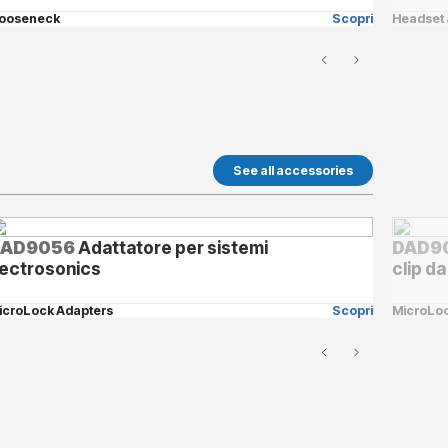
ooseneck
Scopri
Headset 
See all accessories
DAD9056
Adattatore per sistemi
DAD9
ectrosonics
clip da
icroLock Adapters
Scopri
MicroLoc