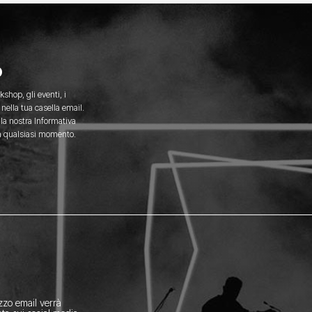
o
kshop, gli eventi, i
nella tua casella email.
 la nostra Informativa
 in qualsiasi momento.
izzo email verrà