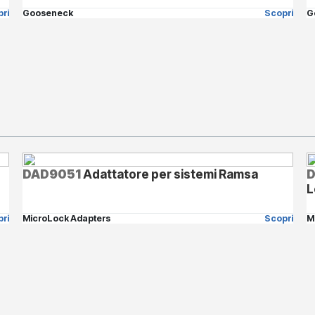
ri
Gooseneck
Scopri
G
DAD9051
Adattatore per sistemi Ramsa
L
ri
MicroLock Adapters
Scopri
M