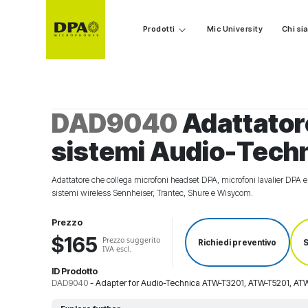
Prodotti
Mic University
Chi s
DAD9040
Adattator
sistemi Audio-Tech
Adattatore che collega microfoni headset DPA, microfoni lavalier DPA 
sistemi wireless Sennheiser, Trantec, Shure e Wisycom.
Prezzo
$165
Prezzo suggerito
Richiedi preventivo
S
IVA escl.
ID Prodotto
DAD9040
-
Adapter for Audio-Technica ATW-T3201, ATW-T5201, AT