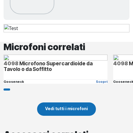
Microfoni correlati
4098
Microfono Supercardioide da
4098
M
Tavolo o da Soffitto
Gooseneck
Scopri
Goosenec
Vedi tutti i microfoni