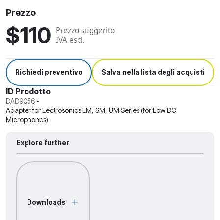
Prezzo
$110
Prezzo suggerito
IVA escl.
Richiedi preventivo
Salva nella lista degli acquisti
ID Prodotto
DAD9056
-
Adapter for Lectrosonics LM, SM, UM Series (for Low DC
Microphones)
Explore further
Downloads