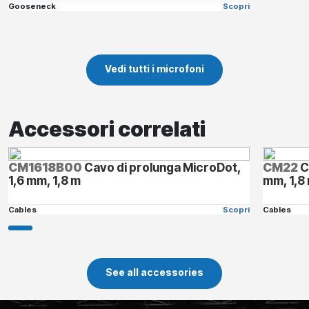
Gooseneck
Scopri
Vedi tutti i microfoni
Accessori correlati
CM1618B00
Cavo di prolunga MicroDot,
CM22
C
1,6 mm, 1,8 m
mm, 1,8
Cables
Scopri
Cables
See all accessories