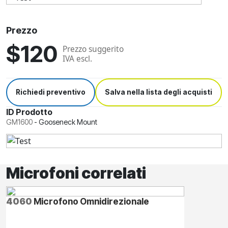
Prezzo
$120
Prezzo suggerito
IVA escl.
Richiedi preventivo
Salva nella lista degli acquisti
ID Prodotto
GM1600
-
Gooseneck Mount
Microfoni correlati
4060
Microfono Omnidirezionale