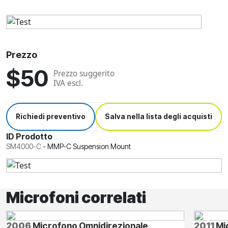
Prezzo
$50
Prezzo suggerito
IVA escl.
Richiedi preventivo
Salva nella lista degli acquisti
ID Prodotto
SM4000-C
-
MMP-C Suspension Mount
Microfoni correlati
2006
Microfono Omnidirezionale
2011
Mi