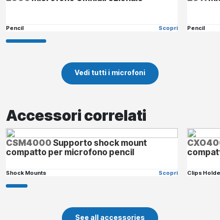
Pencil
Scopri
Pencil
Vedi tutti i microfoni
Accessori correlati
CSM4000
Supporto shock mount
CXO40
compatto per microfono pencil
compatt
Shock Mounts
Scopri
Clips Hold
See all accessories