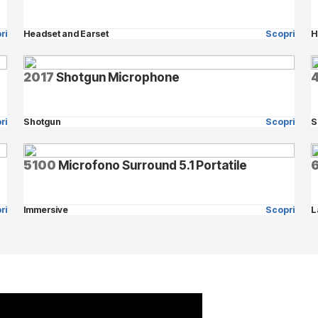
ri
Headset and Earset
Scopri
H
2017
Shotgun Microphone
ri
Shotgun
Scopri
S
5100
Microfono Surround 5.1 Portatile
ri
Immersive
Scopri
L