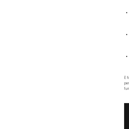
È f
per
fun