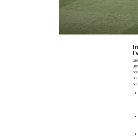
I 
l'
Seb
un'
spo
son
son