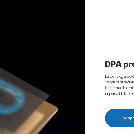
DPA ⁠p
La tecnologia CORE
standard di defini
la gamma dinamica
impercettibile e p
Scopri