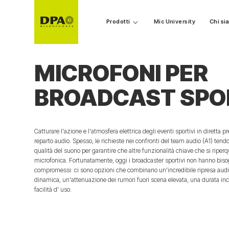
Prodotti
Mic University
Chi s
MICROFONI PER
BROADCAST SPO
Catturare l'azione e l'atmosfera elettrica degli eventi sportivi in diretta p
reparto audio. Spesso, le richieste nei confronti del team audio (A1) tendo
qualità del suono per garantire che altre funzionalità chiave che si riperq
microfonica. Fortunatamente, oggi i broadcaster sportivi non hanno biso
compromessi: ci sono opzioni che combinano un'incredibile ripresa a
dinamica, un'attenuazione dei rumori fuori scena elevata, una durata in
facilità d' uso.