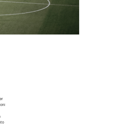
i
er
oni
a
ato