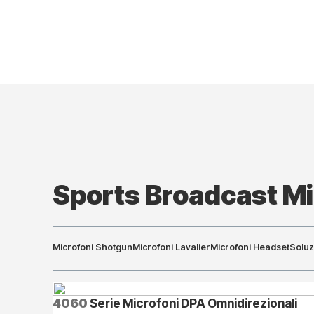
Sports Broadcast M
Microfoni Shotgun
Microfoni Lavalier
Microfoni Headset
Soluz
4060
Serie Microfoni DPA Omnidirezionali