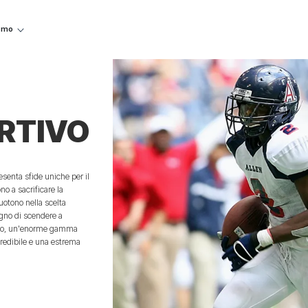
iamo
RTIVO
resenta sfide uniche per il
no a sacrificare la
uotono nella scelta
gno di scendere a
udio, un'enorme gamma
credibile e una estrema