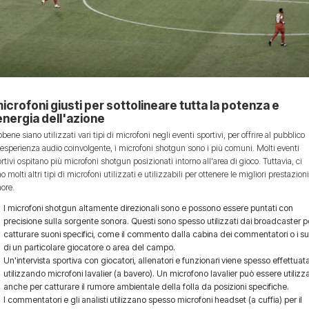
microfoni giusti per sottolineare tutta la potenza e
energia dell'azione
bene siano utilizzati vari tipi di microfoni negli eventi sportivi, per offrire al pubblico
esperienza audio coinvolgente, i microfoni shotgun sono i più comuni. Molti eventi
rtivi ospitano più microfoni shotgun posizionati intorno all'area di gioco. Tuttavia, ci
o molti altri tipi di microfoni utilizzati e utilizzabili per ottenere le migliori prestazion
ore.
I microfoni shotgun altamente direzionali sono e possono essere puntati con
precisione sulla sorgente sonora. Questi sono spesso utilizzati dai broadcaster p
catturare suoni specifici, come il commento dalla cabina dei commentatori o i su
di un particolare giocatore o area del campo.
Un'intervista sportiva con giocatori, allenatori e funzionari viene spesso effettuat
utilizzando microfoni lavalier (a bavero). Un microfono lavalier può essere utilizz
anche per catturare il rumore ambientale della folla da posizioni specifiche.
I commentatori e gli analisti utilizzano spesso microfoni headset (a cuffia) per il