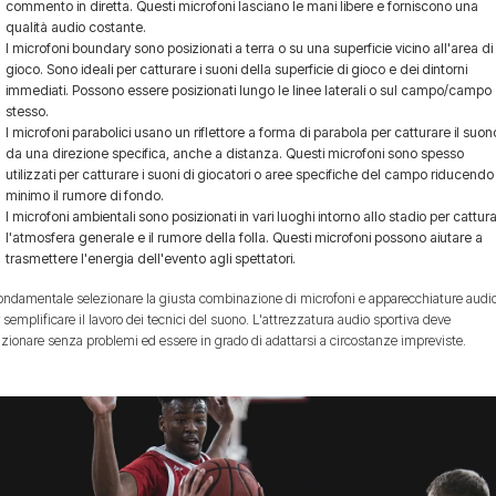
commento in diretta. Questi microfoni lasciano le mani libere e forniscono una
qualità audio costante.
I microfoni boundary sono posizionati a terra o su una superficie vicino all'area di
gioco. Sono ideali per catturare i suoni della superficie di gioco e dei dintorni
immediati. Possono essere posizionati lungo le linee laterali o sul campo/campo
stesso.
I microfoni parabolici usano un riflettore a forma di parabola per catturare il suon
da una direzione specifica, anche a distanza. Questi microfoni sono spesso
utilizzati per catturare i suoni di giocatori o aree specifiche del campo riducendo
minimo il rumore di fondo.
I microfoni ambientali sono posizionati in vari luoghi intorno allo stadio per cattur
l'atmosfera generale e il rumore della folla. Questi microfoni possono aiutare a
trasmettere l'energia dell'evento agli spettatori.
ondamentale selezionare la giusta combinazione di microfoni e apparecchiature audi
 semplificare il lavoro dei tecnici del suono. L'attrezzatura audio sportiva deve
zionare senza problemi ed essere in grado di adattarsi a circostanze impreviste.