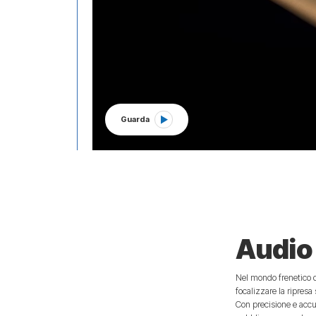
Guarda
Audio 
Nel mondo frenetico d
focalizzare la ripres
Con precisione e accur