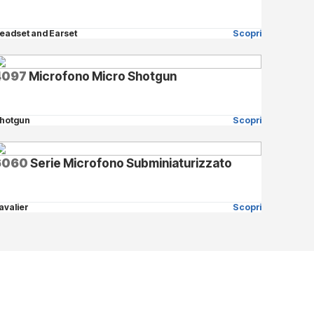
eadset and Earset
Scopri
4097
Microfono Micro Shotgun
hotgun
Scopri
6060
Serie Microfono Subminiaturizzato
avalier
Scopri