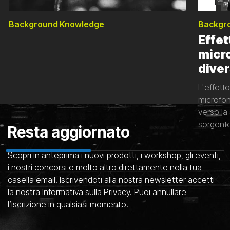
Background Knowledge
Backgr
Effet
micro
diver
L'effett
microfon
verso la
sorgente 
Resta aggiornato
alcune d
introduc
Scopri in anteprima i nuovi prodotti, i workshop, gli eventi,
i nostri concorsi e molto altro direttamente nella tua
casella email. Iscrivendoti alla nostra newsletter accetti
Vedi tutti gli articoli
la nostra Informativa sulla Privacy. Puoi annullare
l’iscrizione in qualsiasi momento.