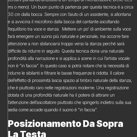
ms o meno). Un buon punto di partenza per questa tecnica è a circa
30 cm dalla bocca. Sempre con l’aiuto di un assistente, si allontana
e si avvicina il microfono dalla bocca del cantante ascoltando
l’equilibrio tra voce e stanza. Mettere un po’ di ambiente sulla voce
farà emergere un suono più naturale e personale, ma occorre fare
attenzione a non sbilanciarsi troppo verso la stanza perché sarà
difficile da ridurre in seguito. Questa tecnica dona una naturale
profondità alla narrazione e si applica a scene in cui l’artista vocale
non è “in faccia”. In questo caso si potrà notare che la necessità di
ridurre le sibilanti e filtrare le basse frequenze è ridotta. Il calore
dell’effetto di prossimità lascia spazio al timbro naturale della stanza,
che è piuttosto raro nelle registrazioni moderne. Una registrazione
dotata di una profondità naturale ha il potere di attirare un
l’attenzione dell’ascoltatore piuttosto che spingerlo indietro sulla sua
sedia come accade quando il suono è “in faccia”.
Posizionamento Da Sopra
La Testa