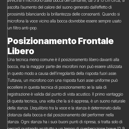
avvicina il microfono dalla bocca del cantante, da 5 a 15 cm circa, si
ascolta l’aumento del calore del suono generato dall’effetto di
prossimità bilanciando la brillantezza delle consonanti. Quando si
microfona la voce vicino alla bocca dovrebbe essere sempre usato
un filtro anti-pop.
Posizionamento Frontale
Libero
Una tecnica meno comune è il posizionamento libero davanti alla
bocca, ma la maggior parte dei microfoni non può essere utilizzata
in questo modo a causa dell’irregolarità della risposta fuori asse.
Tuttavia, un microfono con una risposta fuori asse uniforme può
eccellere in questa tecnica di posizionamento se la sala di
registrazione è valida dal punto di vista acustico. Il primo vantaggio
di questa tecnica, una volta che la si è appresa, è un suono naturale
della stanza. L’equilibrio tra la voce e la stanza è determinato dalla
distanza dalla bocca e dal posizionamento del performer nella
stanza. Ogni stanza ha i suoi buoni punti di ripresa; si tratta solo di
cercarli puntando anzitutto a un tempo di riverberazione breve (0,9