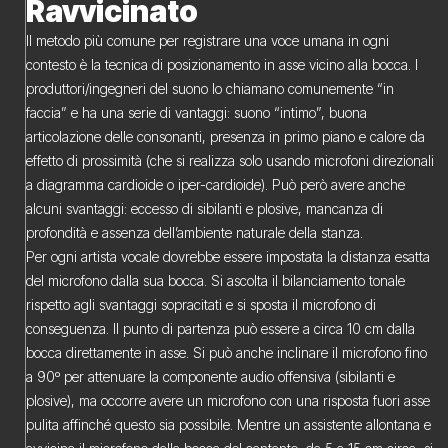
Ravvicinato
Il metodo più comune per registrare una voce umana in ogni
contesto è la tecnica di posizionamento in asse vicino alla bocca. I
produttori/ingegneri del suono lo chiamano comunemente “in
faccia” e ha una serie di vantaggi: suono “intimo”, buona
articolazione delle consonanti, presenza in primo piano e calore da
effetto di prossimità (che si realizza solo usando microfoni direzionali
a diagramma cardioide o iper-cardioide). Può però avere anche
alcuni svantaggi: eccesso di sibilanti e plosive, mancanza di
profondità e assenza dell’ambiente naturale della stanza.
Per ogni artista vocale dovrebbe essere impostata la distanza esatta
del microfono dalla sua bocca. Si ascolta il bilanciamento tonale
rispetto agli svantaggi sopracitati e si sposta il microfono di
conseguenza. Il punto di partenza può essere a circa 10 cm dalla
bocca direttamente in asse. Si può anche inclinare il microfono fino
a 90º per attenuare la componente audio offensiva (sibilanti e
plosive), ma occorre avere un microfono con una risposta fuori asse
pulita affinché questo sia possibile. Mentre un assistente allontana e