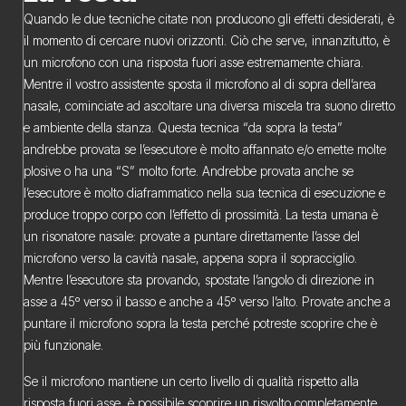
Quando le due tecniche citate non producono gli effetti desiderati, è
il momento di cercare nuovi orizzonti. Ciò che serve, innanzitutto, è
un microfono con una risposta fuori asse estremamente chiara.
Mentre il vostro assistente sposta il microfono al di sopra dell’area
nasale, cominciate ad ascoltare una diversa miscela tra suono diretto
e ambiente della stanza. Questa tecnica “da sopra la testa”
andrebbe provata se l’esecutore è molto affannato e/o emette molte
plosive o ha una “S” molto forte. Andrebbe provata anche se
l’esecutore è molto diaframmatico nella sua tecnica di esecuzione e
produce troppo corpo con l’effetto di prossimità. La testa umana è
un risonatore nasale: provate a puntare direttamente l’asse del
microfono verso la cavità nasale, appena sopra il sopracciglio.
Mentre l’esecutore sta provando, spostate l’angolo di direzione in
asse a 45º verso il basso e anche a 45º verso l’alto. Provate anche a
puntare il microfono sopra la testa perché potreste scoprire che è
più funzionale.
Se il microfono mantiene un certo livello di qualità rispetto alla
risposta fuori asse, è possibile scoprire un risvolto completamente