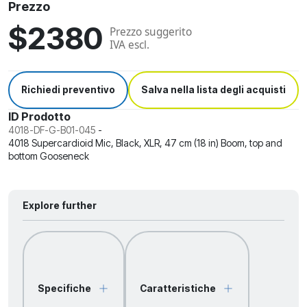
Prezzo
$2380
Prezzo suggerito
IVA escl.
Richiedi preventivo
Salva nella lista degli acquisti
ID Prodotto
4018-DF-G-B01-045
-
4018 Supercardioid Mic, Black, XLR, 47 cm (18 in) Boom, top and
bottom Gooseneck
Explore further
Specifiche
Caratteristiche