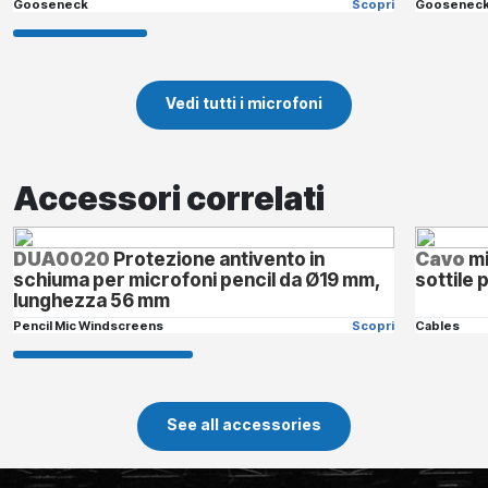
Gooseneck
Scopri
Goosenec
Vedi tutti i microfoni
Accessori correlati
DUA0020
Protezione antivento in
Cavo
mi
schiuma per microfoni pencil da Ø19 mm,
sottile 
lunghezza 56 mm
Pencil Mic Windscreens
Scopri
Cables
See all accessories