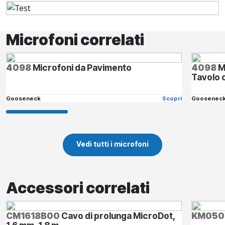
Microfoni correlati
4098
Microfoni da Pavimento
4098
M
Tavolo o
Gooseneck
Scopri
Goosenec
Vedi tutti i microfoni
Accessori correlati
CM1618B00
Cavo di prolunga MicroDot,
KM050