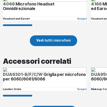
4066
Microfono Headset
4166
Mi
Omnidirezionale
ed Ears
Headset and Earset
Scopri
Headset an
Vedi tutti i microfoni
Accessori correlati
DUA9301-B/F/C/W
Griglia per microfono
DUA95
per 6060/6061/6066
6060/6
Lavalier Grids
Scopri
Makeup Co