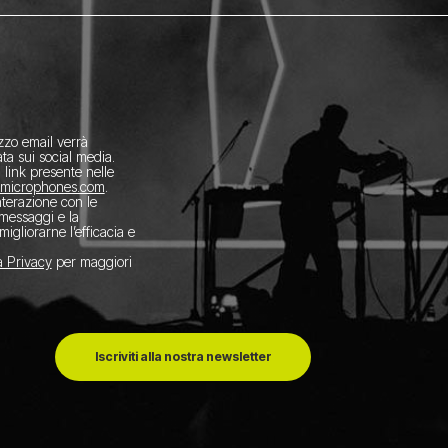
izzo email verrà
ta sui social media.
l link presente nelle
amicrophones.com
.
interazione con le
 messaggi e la
migliorarne l’efficacia e
a Privacy
per maggiori
Iscriviti alla nostra newsletter