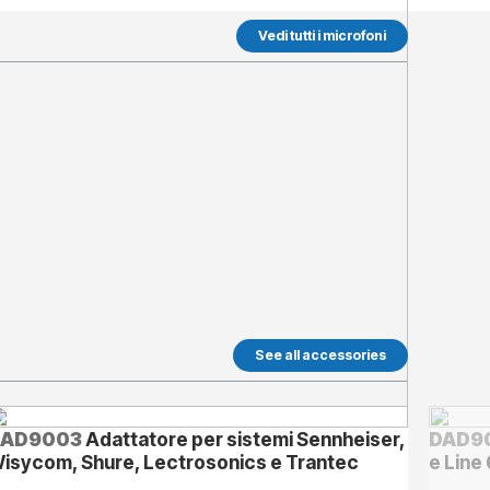
Vedi tutti i microfoni
See all accessories
DAD9003
Adattatore per sistemi Sennheiser,
DAD9
isycom, Shure, Lectrosonics e Trantec
e Line 