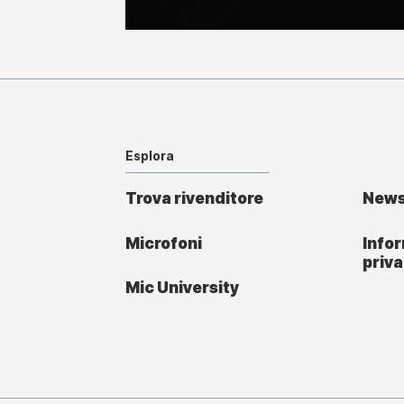
Esplora
Trova rivenditore
New
Microfoni
Infor
priv
Mic University