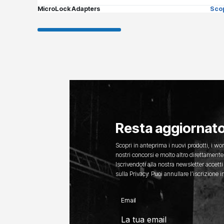
MicroLock Adapters
Scop
Resta aggiornat
Scopri in anteprima i nuovi prodotti, i wor
nostri concorsi e molto altro direttamente 
Iscrivendoti alla nostra newsletter accetti
sulla Privacy. Puoi annullare l’iscrizione
Email