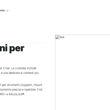
iamo
ni per
 il live. La custodia include
 e una dedicata ai contesti più
PA per strumenti (supporti, mount
amento preciso e ripetibile. Il kit
 CORE+ e MicroLock®.