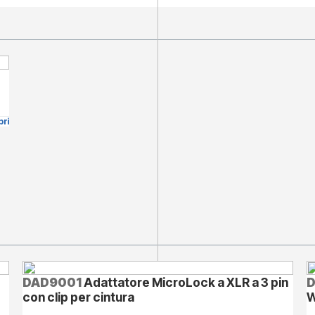
ri
DAD9001
Adattatore MicroLock a XLR a 3 pin
con clip per cintura
W