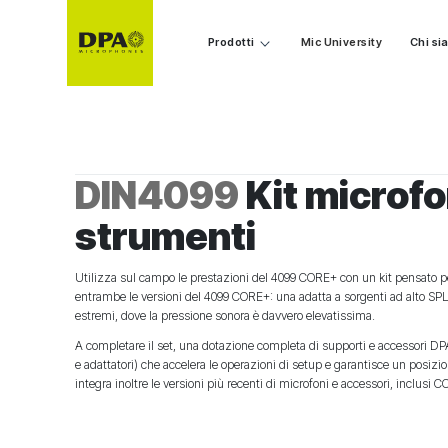
Prodotti
Mic University
Chi s
DIN4099
Kit microfo
strumenti
Utilizza sul campo le prestazioni del 4099 CORE+ con un kit pensato per
entrambe le versioni del 4099 CORE+: una adatta a sorgenti ad alto SPL
estremi, dove la pressione sonora è davvero elevatissima.
A completare il set, una dotazione completa di supporti e accessori D
e adattatori) che accelera le operazioni di setup e garantisce un posizion
integra inoltre le versioni più recenti di microfoni e accessori, inclusi