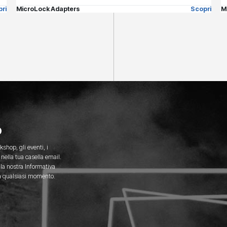
ri
MicroLock Adapters
Scopri
M
o
kshop, gli eventi, i
nella tua casella email.
 la nostra Informativa
 in qualsiasi momento.