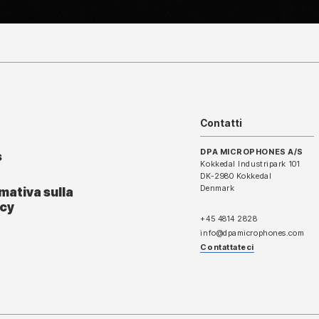
Contatti
DPA MICROPHONES A/S
s
Kokkedal Industripark 101
DK-2980 Kokkedal
Denmark
mativa sulla
acy
+45 4814 2828
info@dpamicrophones.com
Contattateci