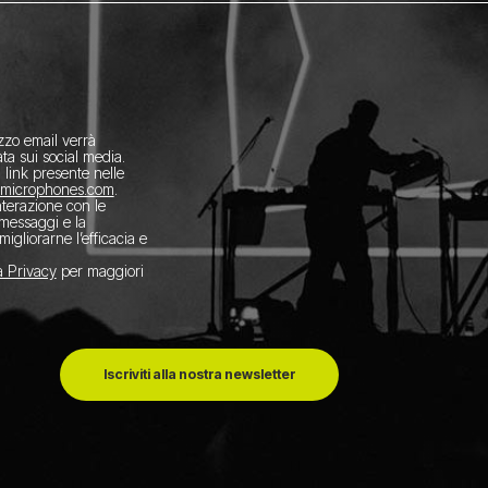
izzo email verrà
ta sui social media.
l link presente nelle
amicrophones.com
.
interazione con le
 messaggi e la
migliorarne l’efficacia e
a Privacy
per maggiori
Iscriviti alla nostra newsletter