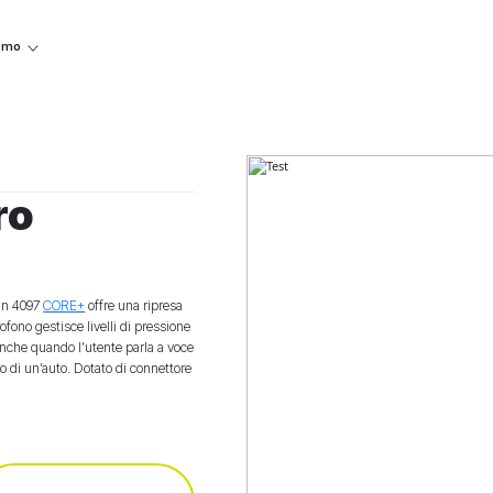
iamo
ro
gun 4097
CORE+
offre una ripresa
fono gestisce livelli di pressione
 anche quando l’utente parla a voce
rno di un’auto. Dotato di connettore