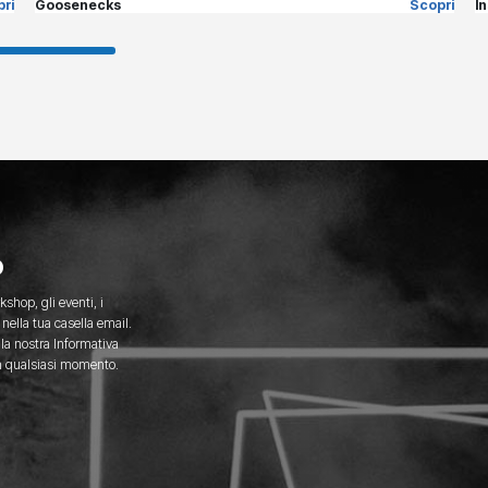
ri
Goosenecks
Scopri
I
o
kshop, gli eventi, i
nella tua casella email.
 la nostra Informativa
 in qualsiasi momento.