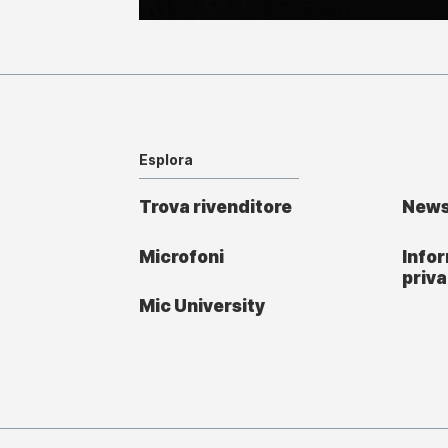
Esplora
Trova rivenditore
New
Microfoni
Infor
priv
Mic University