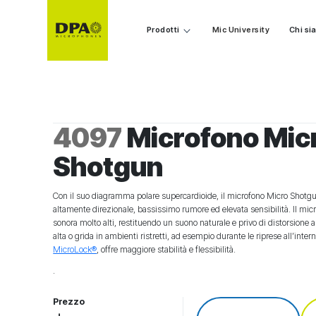
Prodotti
Mic University
Chi s
4097
Microfono Mic
Shotgun
Con il suo diagramma polare supercardioide, il microfono Micro Shot
altamente direzionale, bassissimo rumore ed elevata sensibilità. Il micro
sonora molto alti, restituendo un suono naturale e privo di distorsione
alta o grida in ambienti ristretti, ad esempio durante le riprese all’inte
MicroLock®
, offre maggiore stabilità e flessibilità.
.
Prezzo