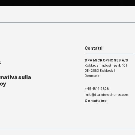
Contatti
DPA MICROPHONES A/S
s
Kokkedal Industripark 101
DK-2980 Kokkedal
Denmark
mativa sulla
acy
+45 4814 2828
info@dpamicrophones.com
Contattateci