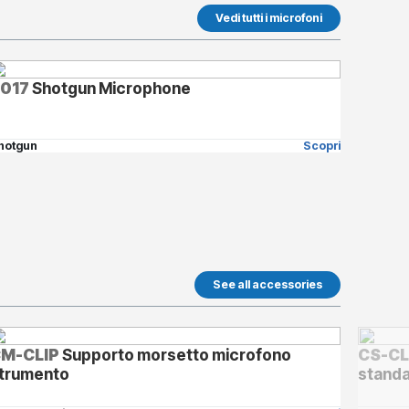
Vedi tutti i microfoni
017
Shotgun Microphone
hotgun
Scopri
See all accessories
M-CLIP
Supporto morsetto microfono
CS-CL
trumento
standa