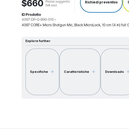
$660
Prezzo suggerito
Richiedi preventivo
IVA escl.
ID Prodotto
4097-DP-G-B90-010
-
4097 CORE+ Micro Shotgun Mic, Black MicroLock, 10 cm (4 in) full
Explore further
Specifiche
Caratteristiche
Downloads