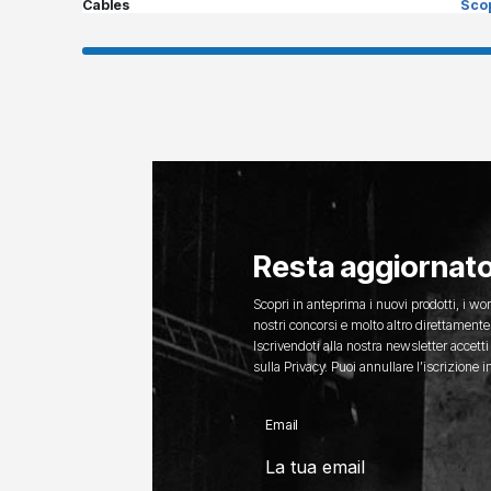
Cables
Scop
Resta aggiornat
Scopri in anteprima i nuovi prodotti, i wor
nostri concorsi e molto altro direttamente 
Iscrivendoti alla nostra newsletter accetti
sulla Privacy. Puoi annullare l’iscrizione
Email