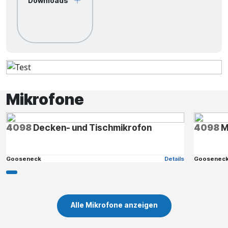
Downloads
Mikrofone
4098
Decken- und Tischmikrofon
4098
M
Gooseneck
Details
Goosenec
Alle Mikrofone anzeigen