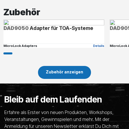
Zubehör
DAD9050
Adapter für TOA-Systeme
DAD90
MicroLock Adapters
Details
MicroLock 
Zubehör anzeigen
Bleib auf dem Laufenden
Erfahre als Erster von neuen Produkten, Workshops,
Veranstaltungen, Gewinnspielen und mehr. Mit der
Anmeldung für unseren Newsletter erklärst Du Dich mit