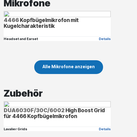
Mikrofone
4466
Kopfbügelmikrofon mit
Kugelcharakteristik
Headset and Earset
Details
Alle Mikrofone anzeigen
Zubehör
DUA6030F/30C/6002
High Boost Grid
für 4466 Kopfbügelmikrofon
Lavalier Grids
Details