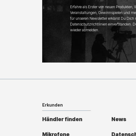
Erfahre als Erster von neuen Produkten,
Veranstaltungen, Gewinnspielen und me
für unseren Newsletter erklärst Du Dich
Datenschutzrichtlinien einverstanden. D
wieder abmelden.
Erkunden
Händler finden
News
Mikrofone
Datensc