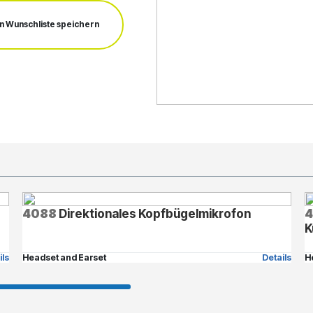
In Wunschliste speichern
4088
Direktionales Kopfbügelmikrofon
4
K
ils
Headset and Earset
Details
H