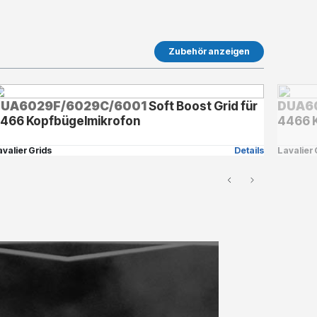
Zubehör anzeigen
UA6029F/6029C/6001
Soft Boost Grid für
DUA6
466 Kopfbügelmikrofon
4466 
avalier Grids
Details
Lavalier 