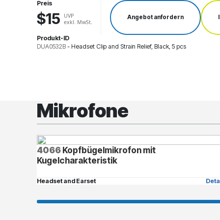
Preis
$15
UVP
Angebot anfordern
exkl. MwSt.
Produkt-ID
DUA0532B
-
Headset Clip and Strain Relief, Black, 5 pcs
Mikrofone
4066
Kopfbügelmikrofon mit
Kugelcharakteristik
Headset and Earset
Deta