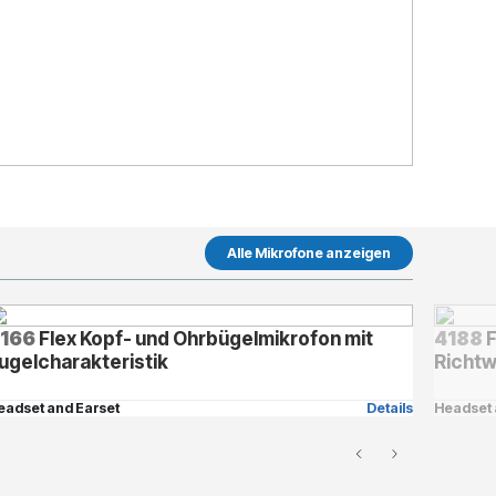
Alle Mikrofone anzeigen
166
Flex Kopf- und Ohrbügelmikrofon mit
4188
F
ugelcharakteristik
Richtw
eadset and Earset
Details
Headset 