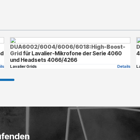
DUA6002/6004/6006/6018:High-Boost-
D
nd
Grid
für Lavalier-Mikrofone der Serie 4060
4
und Headsets 4066/4266
ils
Lavalier Grids
Details
L
ufenden