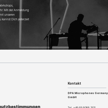
 Workshops,
hr. Mit der Anmeldung
 mit unseren
u kannst Dich jederzeit
Kontakt
DPA Microphones Germany
GmbH
hutzbestimmungen
Tel. +49 69 8088 3101