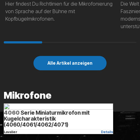
Hier findest Du Richtlinien für die Mikrofonierung
Die Welt
von Sprache auf der Bühne mit
Faszinie
Kopfbügelmikrofonen.
modernst
unterstü
Mikrofo
Miniatur
unverzic
Alle Artikel anzeigen
Mikrofone
4060
Serie Miniaturmikrofon mit
Kugelcharakteristik
(4060/4061/4062/4071)
Bleib auf dem Laufenden
Lavalier
Details