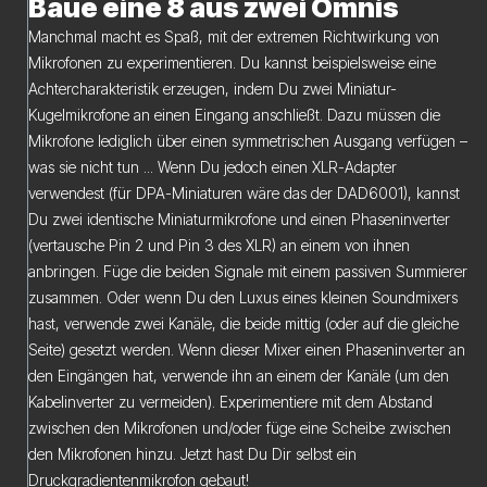
Baue eine 8 aus zwei Omnis
Manchmal macht es Spaß, mit der extremen Richtwirkung von
Mikrofonen zu experimentieren. Du kannst beispielsweise eine
Achtercharakteristik erzeugen, indem Du zwei Miniatur-
Kugelmikrofone an einen Eingang anschließt. Dazu müssen die
Mikrofone lediglich über einen symmetrischen Ausgang verfügen –
was sie nicht tun ... Wenn Du jedoch einen XLR-Adapter
verwendest (für DPA-Miniaturen wäre das der DAD6001), kannst
Du zwei identische Miniaturmikrofone und einen Phaseninverter
(vertausche Pin 2 und Pin 3 des XLR) an einem von ihnen
anbringen. Füge die beiden Signale mit einem passiven Summierer
zusammen. Oder wenn Du den Luxus eines kleinen Soundmixers
hast, verwende zwei Kanäle, die beide mittig (oder auf die gleiche
Seite) gesetzt werden. Wenn dieser Mixer einen Phaseninverter an
den Eingängen hat, verwende ihn an einem der Kanäle (um den
Kabelinverter zu vermeiden). Experimentiere mit dem Abstand
zwischen den Mikrofonen und/oder füge eine Scheibe zwischen
den Mikrofonen hinzu. Jetzt hast Du Dir selbst ein
Druckgradientenmikrofon gebaut!