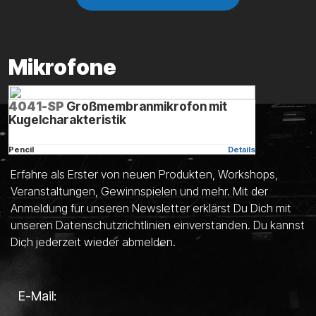
Mikrofone
4041-SP
Großmembranmikrofon mit
Kugelcharakteristik
Bleib auf dem Laufenden
Pencil
Details
Erfahre als Erster von neuen Produkten, Workshops,
Veranstaltungen, Gewinnspielen und mehr. Mit der
Anmeldung für unseren Newsletter erklärst Du Dich mit
Alle Mikrofone anzeigen
unseren Datenschutzrichtlinien einverstanden. Du kannst
Dich jederzeit wieder abmelden.
E-Mail: