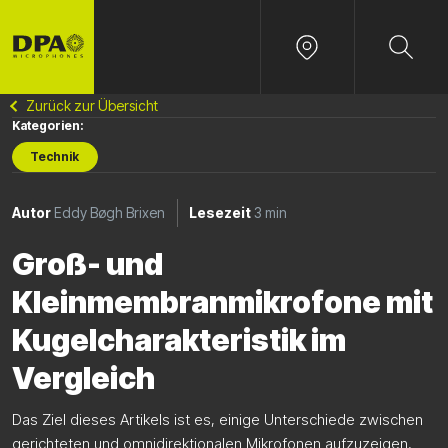
Zurück zur Übersicht
Kategorien:
Technik
Autor
Eddy Bøgh Brixen
Lesezeit
3 min
Groß- und
Kleinmembranmikrofone mit
Kugelcharakteristik im
Vergleich
Das Ziel dieses Artikels ist es, einige Unterschiede zwischen
gerichteten und omnidirektionalen Mikrofonen aufzuzeigen,