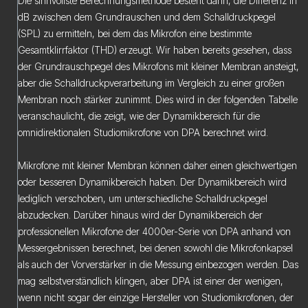
Die sinnvollste Berechnungsmethode besteht darin, die Differenz in
dB zwischen dem Grundrauschen und dem Schalldruckpegel
(SPL) zu ermitteln, bei dem das Mikrofon eine bestimmte
Gesamtklirrfaktor (THD) erzeugt. Wir haben bereits gesehen, dass
der Grundrauschpegel des Mikrofons mit kleiner Membran ansteigt,
aber die Schalldruckpverarbeitung im Vergleich zu einer großen
Membran noch stärker zunimmt. Dies wird in der folgenden Tabelle
veranschaulicht, die zeigt, wie der Dynamikbereich für die
omnidirektionalen Studiomikrofone von DPA berechnet wird.
Mikrofone mit kleiner Membran können daher einen gleichwertigen
oder besseren Dynamikbereich haben. Der Dynamikbereich wird
lediglich verschoben, um unterschiedliche Schalldruckpegel
abzudecken. Darüber hinaus wird der Dynamikbereich der
professionellen Mikrofone der 4000er-Serie von DPA anhand von
Messergebnissen berechnet, bei denen sowohl die Mikrofonkapsel
als auch der Vorverstärker in die Messung einbezogen werden. Das
mag selbstverständlich klingen, aber DPA ist einer der wenigen,
wenn nicht sogar der einzige Hersteller von Studiomikrofonen, der