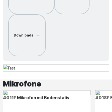
Downloads
Mikrofone
4011F
Mikrofon mit Bodenstativ
4018F
M