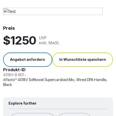
Preis
$1250
UVP
exkl. MwSt.
Angebot anfordern
In Wunschliste speichern
Produkt-ID
4018V-B-B01
-
d:facto™ 4018V Softboost Supercardioid Mic, Wired DPA Handle,
Black
Explore further