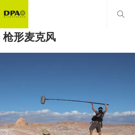
枪形麦克风