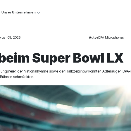
Unser Unternehmen
bruar 09, 2026
Autor
DPA Microphones
beim Super Bowl LX
nungsfeier, der Nationalhymne sowie der Halbzeitshow konnten Adleraugen DPA-
e Bühnen schmückten.