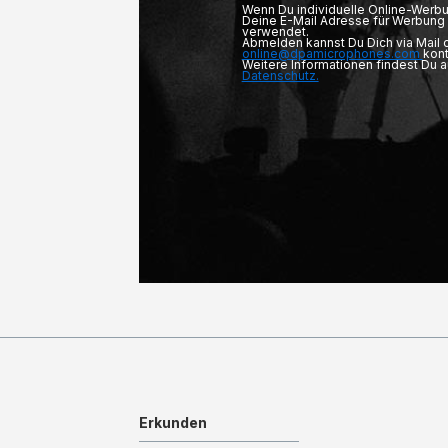
Wenn Du individuelle Online-Werbu
Deine E-Mail Adresse für Werbung 
verwendet.
Abmelden kannst Du Dich via Mail
online@dpamicrophones.com
kont
Weitere Informationen findest Du 
Datenschutz.
Erkunden