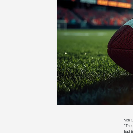
Von G
"The 
Bad B