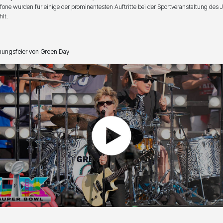
fone wurden für einige der prominentesten Auftritte bei der Sportveranstaltung des 
lt.
nungsfeier von Green Day