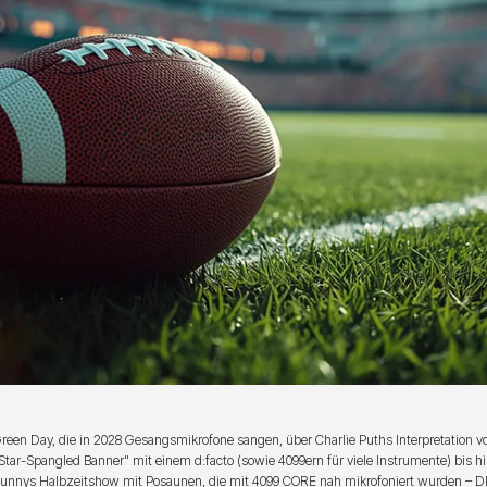
reen Day, die in 2028 Gesangsmikrofone sangen, über Charlie Puths Interpretation v
Star-Spangled Banner" mit einem d:facto (sowie 4099ern für viele Instrumente) bis h
unnys Halbzeitshow mit Posaunen, die mit 4099 CORE nah mikrofoniert wurden – D