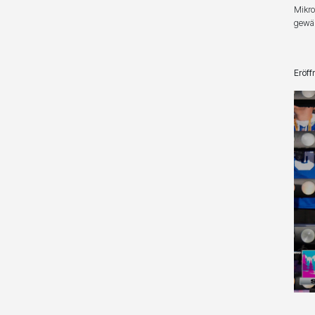
Mikro
gewäh
Eröff