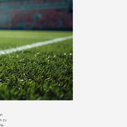
on
in zu
PA-