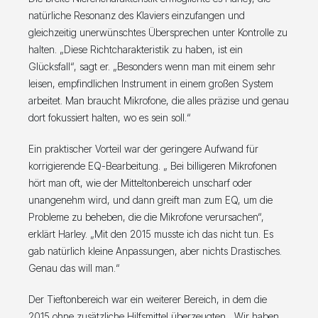
natürliche Resonanz des Klaviers einzufangen und
gleichzeitig unerwünschtes Übersprechen unter Kontrolle zu
halten. „Diese Richtcharakteristik zu haben, ist ein
Glücksfall“, sagt er. „Besonders wenn man mit einem sehr
leisen, empfindlichen Instrument in einem großen System
arbeitet. Man braucht Mikrofone, die alles präzise und genau
dort fokussiert halten, wo es sein soll.“
Ein praktischer Vorteil war der geringere Aufwand für
korrigierende EQ-Bearbeitung. „ Bei billigeren Mikrofonen
hört man oft, wie der Mitteltonbereich unscharf oder
unangenehm wird, und dann greift man zum EQ, um die
Probleme zu beheben, die die Mikrofone verursachen“,
erklärt Harley. „Mit den 2015 musste ich das nicht tun. Es
gab natürlich kleine Anpassungen, aber nichts Drastisches.
Genau das will man.“
Der Tieftonbereich war ein weiterer Bereich, in dem die
2015 ohne zusätzliche Hilfsmittel überzeugten. „Wir haben