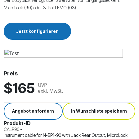
Der Bodypack verfügt über zwei Arten von Eingangssteckern:
MicroLock (90) oder 3-Pol LEMO (03).
Jetzt konfigurieren
Preis
$165
UVP
exkl. MwSt.
Angebot anfordern
In Wunschliste speichern
Produkt-ID
CALR90
-
Instrument cable for N-BP1-90 with Jack Rear Output, MicroLock