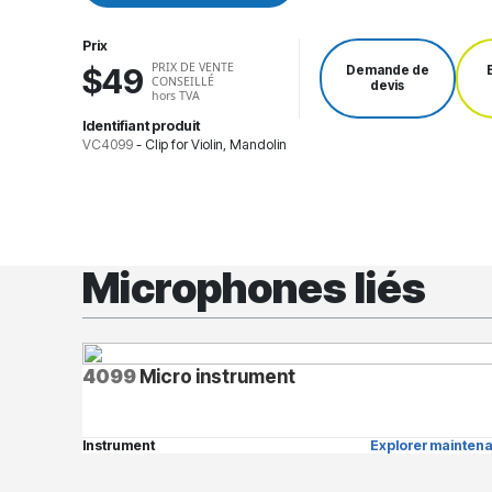
Prix
PRIX DE VENTE
$49
Demande de
CONSEILLÉ
devis
hors TVA
Identifiant produit
VC4099
-
Clip for Violin, Mandolin
Microphones liés
4099
Micro instrument
Instrument
Explorer maintena