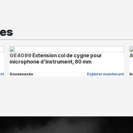
xes
GE4099
Extension col de cygne pour
A
microphone d'instrument, 80 mm
nt
Goosenecks
Explorer maintenant
I