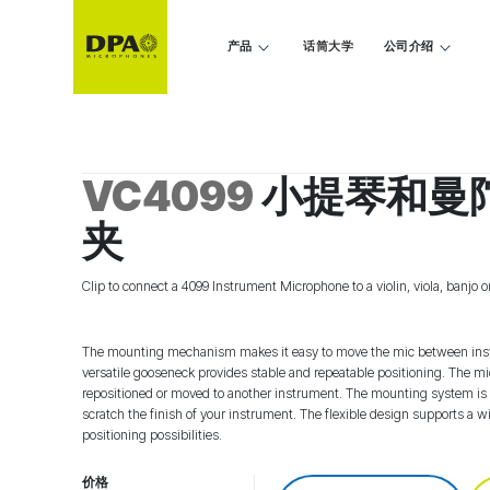
产品
话筒大学
公司介绍
VC4099
小提琴和曼
夹
Clip to connect a 4099 Instrument Microphone to a violin, viola, banjo 
The mounting mechanism makes it easy to move the mic between ins
versatile gooseneck provides stable and repeatable positioning. The m
repositioned or moved to another instrument. The mounting system is 
scratch the finish of your instrument. The flexible design supports a 
positioning possibilities.
价格