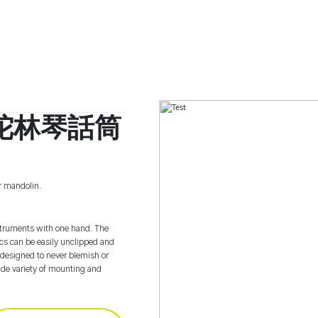
陀林琴話筒
or mandolin.
truments with one hand. The
ics can be easily unclipped and
designed to never blemish or
wide variety of mounting and