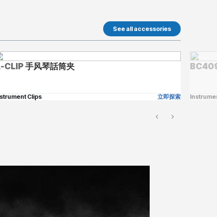
See all accessories
-CLIP
手风琴話筒夹
BC40
nstrument Clips
立即探索
Instrumen