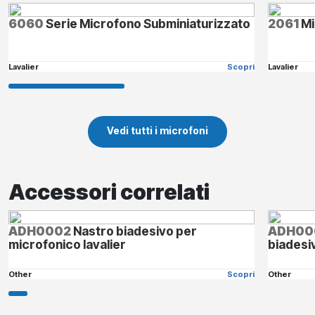
6060
Serie Microfono Subminiaturizzato
2061
Mi
Lavalier
Scopri
Lavalier
Vedi tutti i microfoni
Accessori correlati
ADH0002
Nastro biadesivo per
ADH00
microfonico lavalier
biadesi
Other
Scopri
Other