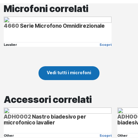
Microfoni correlati
4660
Serie Microfono Omnidirezionale
Lavalier
Scopri
Vedi tutti i microfoni
Accessori correlati
ADH0002
Nastro biadesivo per
ADH00
microfonico lavalier
biadesi
Other
Scopri
Other