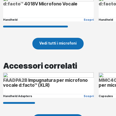
d:facto™
4018V Microfono Vocale
d:fact
Handheld
Scopri
Handheld
Vedi tutti i microfoni
Accessori correlati
FAADPA2B
Impugnatura per microfono
MMC40
vocale d:facto™ (XLR)
per mic
Handheld Adapters
Scopri
Capsules