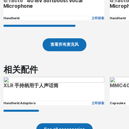
d:facto™
4018V Softboost Vocal
d:fact
Microphone
Microp
Handheld
立即探索
Handheld
查看所有麦克风
相关配件
XLR
手持柄用于人声话筒
MMC40
Handheld Adapters
立即探索
Capsules