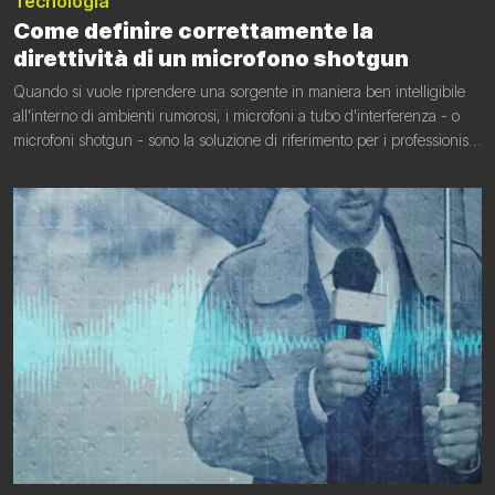
Tecnologia
Come definire correttamente la
direttività di un microfono shotgun
Quando si vuole riprendere una sorgente in maniera ben intelligibile
all’interno di ambienti rumorosi, i microfoni a tubo d'interferenza - o
microfoni shotgun - sono la soluzione di riferimento per i professionisti
in vari campi, tra cui cinema, broadcast, presa diretta, ripresa di eventi
sportivi e della natura. Questi microfoni specializzati sono progettati
per mitigare i rumori indesiderati e offrire un'eccellente qualità audio.