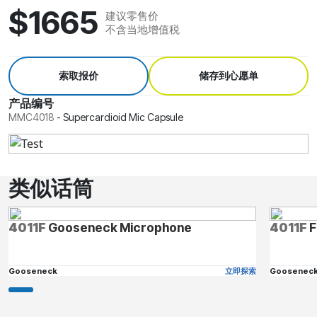
$1665
建议零售价
不含当地增值税
索取报价
储存到心愿单
产品编号
MMC4018
-
Supercardioid Mic Capsule
类似话筒
4011F
Gooseneck Microphone
4011F
F
Gooseneck
立即探索
Goosenec