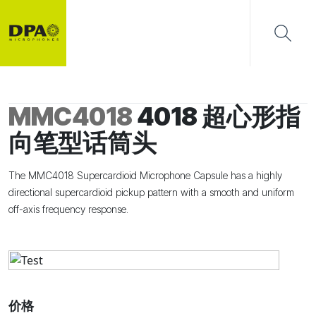
MMC4018
4018 超心形指
向笔型话筒头
The MMC4018 Supercardioid Microphone Capsule has a highly
directional supercardioid pickup pattern with a smooth and uniform
off-axis frequency response.
价格