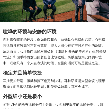
喧哗的环境与安静的环境
面对嘈杂喧闹的环境，例如剧院舞台，首选是心形指向话筒。心形指
向话筒具有较高的声音分离度，能大大减少在扩声时所产生的反啸。
反之而言，心形指向话筒对爆破音（如以 P 开头的单词所产生的强烈
气流）和因手持而发出的超低音比较敏感。所以在较为安静的环境
中，或者只有一个人在表演的时候，全指向话筒可能是更佳之选。
稳定并且简单快捷
耳挂更加舒适，佩戴和摘下也更加快速。耳挂话筒是大型会议的理想
选择；而头戴话筒比较牢固，即使劲爆炫舞，都不会掉下。
外型细小还是极小
尽管 DPA 的所有话筒头均十分细小，但扁平版本的话筒头更小，难