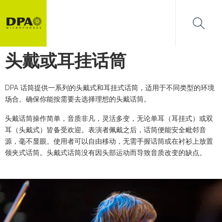
头戴或耳挂话筒
DPA 话筒提供一系列的头戴式和耳挂式话筒，适用于不同类型的环境
场合。确保你能按需要去选择理想的头戴话筒。
头戴话筒操作简单，音质非凡，灵活多变，无论单耳（耳挂式）或双
耳（头戴式）皆备受欢迎。表演者佩戴之后，话筒便能安全毗邻音
源，毫不显眼。使用者可以自由移动，无需手握话筒或在衬衫上放置
领夹式话筒。头戴式话筒没有因头部运动而导致音质改变的缺点。