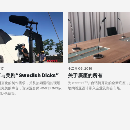
17
十二月 06, 2016
与美剧“Swedish Dicks”
关于底座的所有
断变化的制作需求，并从热闹滑稽的现场
为 d:screet™ 讲台话筒开发的全新底
美的声音，资深混音师Peter Ølsted依
地纳维亚设计带入企业及影音市场。
DPA话筒。