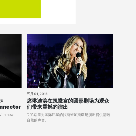
五月 01, 2018
k®
席琳迪翁在凯撒宫的圆形剧场为观众
nnector
们带来震撼的演出
 with new
DPA话筒为国际巨星的拉斯维加斯驻场演出提供清晰
自然的声音。