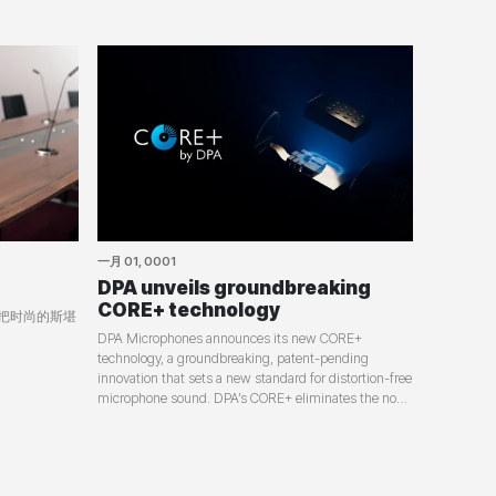
一月 01, 0001
DPA unveils groundbreaking
CORE+ technology
座，把时尚的斯堪
DPA Microphones announces its new CORE+
technology, a groundbreaking, patent-pending
innovation that sets a new standard for distortion-free
microphone sound. DPA’s CORE+ eliminates the non-
linearities typically generated by the membrane and
electronic components of a microphone to redefine
what’s possible in sound capture. The company will
unveil the technology at The 2025 NAMM Show