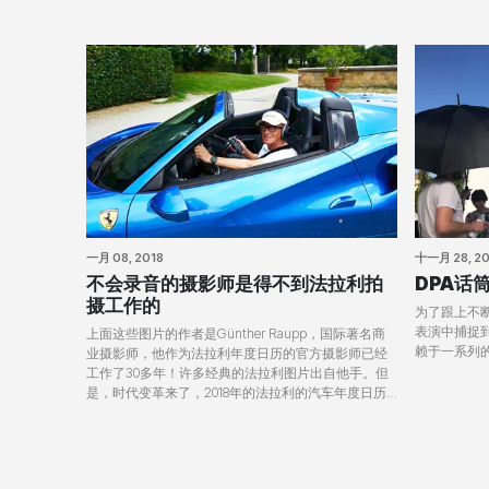
一月 08, 2018
十一月 28, 20
不会录音的摄影师是得不到法拉利拍
DPA话筒
摄工作的
为了跟上不
表演中捕捉到完
上面这些图片的作者是Günther Raupp，国际著名商
赖于一系列的
业摄影师，他作为法拉利年度日历的官方摄影师已经
工作了30多年！许多经典的法拉利图片出自他手。但
是，时代变革来了，2018年的法拉利的汽车年度日历
将会推出数字版本，出现新的变化：不仅有视觉还有
声音！