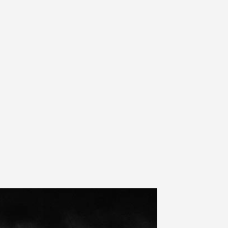
(Booth 18206) and will showcase it in Europe for the
first time during ISE 2025 (Stand 7P600).