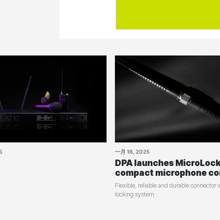
5
一月 16, 2025
DPA launches MicroLoc
compact microphone co
Flexible, reliable and durable connector
locking system