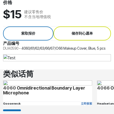
价格
$15
建议零售价
不含当地增值税
索取报价
储存到心愿单
产品编号
DUA0590
-
4060/61/62/63/66/67/O66 Makeup Cover, Blue, 5 pcs
类似话筒
4060
Omnidirectional Boundary Layer
4066
O
Microphone
Gooseneck
立即探索
Headset an