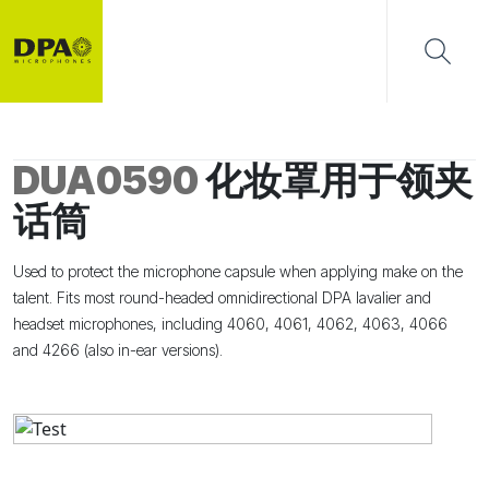
DUA0590
化妆罩用于领夹
话筒
Used to protect the microphone capsule when applying make on the
talent. Fits most round-headed omnidirectional DPA lavalier and
headset microphones, including 4060, 4061, 4062, 4063, 4066
and 4266 (also in-ear versions).